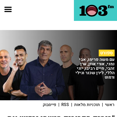
ספורט
עם משה פרימו, אבי
נמני, אורי אוזן, ערן
זהבי, חיים רביבו, יוני
הללי, לירן שכנר וגילי
ורמוט
ראשי
|
תוכניות מלאות
|
RSS
|
פייסבוק