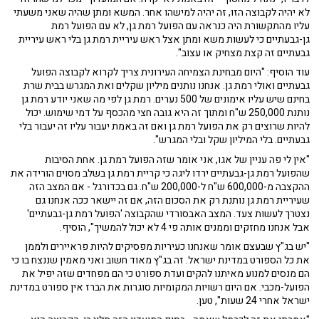
לא יהיה לקבוצה הזו, זה יהיה למישהו אחר. המשא ומתן שהיה שאני משעתי
עליו מהתקשורת היה כנראה עם הפועל רמת גן, לא עם הפועל רמת
גן-גבעתיים כי לעשות משא ומתן אצל ראש עיריית רמת גן בלי ראש עיריית
גבעתיים זה קצת מצחיק או עצוב".
עוד הוסיף: "היום מבחינת הצמיחה העירונית צריך לקרוא לקבוצה הפועל
גבעתיים ואולי רמת גן. אנחנו נותנים מיליון שקלים ואת המגרש בבית שרת
בחינם שיש עליו אימונים של 500 נערים. רמת גן לפי מה שאני יודע רמת גן
נותנת 250,000 ש"ח ומתוך זה היא גובה חצי מהכסף על דמי שימוש. יכול
להיות שרוצים רק את הפועל רמת גן ואם זה באמת יעבור עליו זה יעבור בלי
גבעתיים. בלי המיליון שקל ובלי המגרש".
"אין לי פה עניין של אגו, אני אומר שזה הפועל רמת גן. אחת הסיבות
שהפועל רמת גן-גבעתיים ירדו ליגה כי קריית רמת גן בשלב מסוים הורידה את
ההקצבה מ-600,000 ש"ח ל-200,000 ש"ח. גם בכדורגל - אם המצב הזה
שעיריית רמת גן נותנת רק את הסכום הזה, אם זה יישאר ככה אנחנו גם
נצטרך לעשות צעד. המצב האבסורדי שהקבוצה 'הפועל רמת גן-גבעתיים'
אבל אנחנו מחזקים וממנים אותה פי 4 לא יכול להמשיך", הוסיף.
"יש בג"ץ שבעצם אומר שאנחנו כעיריות מפסיקים להיות פראיירים ולממן
את כל הספורט במדינת ישראל. זה בג"ץ מאוד חשוב ואני מאמין שננצח בו כי
הם מנסים למנוע מאיתנו להקים ועדת ספורט כי הם מפחדים שזה יפיל את
הפועל-מכבי. אם היום רשויות המקומיות סוגרות את הברז אין ספורט במדינת
ישראל אחרי 24 שעות", טען.