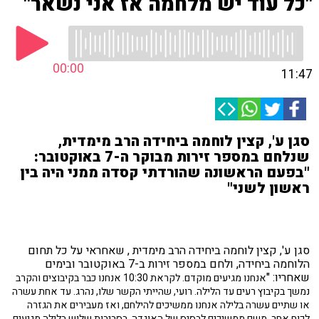
"כל עוד יש מלחמה אז אני נשאר"
00:00
11:47
סגן ע', קצין לוחמה ביחידה הרב מימדית,
שנלחם במספר זירות מבוקר ה-7 באוקטובר:
"בפעם הראשונה שהורדתי קסדה ממני היה בין
ראשון לשני"
סגן ע', קצין לוחמה ביחידה הרב מימדית , שאחראי על כל תחום
הלוחמה ביחידה, ולחם במספר זירות ב-7 באוקטובר ובימים
שאחריו: "
אנחנו מגיעים מוקדם. לקראת 10:30 אנחנו כבר בקיבוצים והקרב
נמשך בקיבוץ רעים עד הלילה. רועי, שהייתי הקשר שלו, נהרג. עד אחת עשרה
או שתיים עשרה בלילה אנחנו ממשיכים להילחם, ואז מעבירים את הגזרה
לכוח אחר. משם ממשיכים לבסיס של האוגדה. בסביבות שלוש בלילה מגיעים