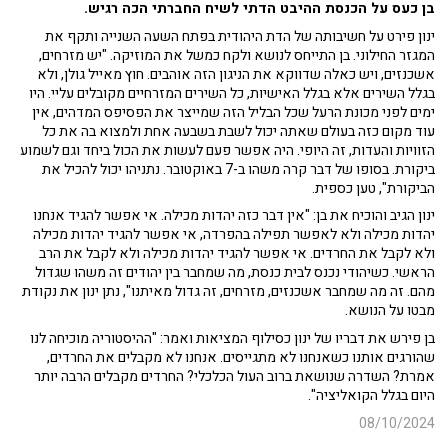
בן כעס על הכנסת ההיבט הדתי לשיח החברתי הכה רגיש.
ינון פירט על חשיבותה של הדת היהודית בפתח השעה השנייה ותקף את
המגזר החילוני. בן התייחס לנושא ולקח כמשל את המוזיקה. "יש מזרחים,
אשכנזים, ויש כאלה שדווקא את הניגון הזה אוהבים. חוץ מאייל גולן, ולא
בגלל השירים אלא בגלל האישיות, כל השירים המזרחיים מקובלים עליי. היו
ימים לפני מכונת הרעל שכל הבליל הזה שמייצר את הפסיפס המדהים, אין
עוד מקום כזה בעולם שאתה יכול לשבת בשבעה אחת ולמצוא בה את כל
הזוויות והעדות, זה היופי. היה אפשר פעם לעשות את הכול ביחד וגם לשמוע
ביקורת. בסופו של דבר קרה משהו ב-7 באוקטובר. נתניהו יכול להכיל את
הביקורת", טען כספית.
ינון הגיב והוכיח את בן: "אין דבר כזה יהדות מכילה. אי אפשר להגיד אנחנו
יהדות מכילה ולא לאפשר תפילה בהפרדה, אי אפשר להגיד יהדות מכילה
ולא לקבל את החרדים. אי אפשר להגיד יהדות מכילה ולא לקבל את הרב
הראשי. כשיהודי נכנס לבית כנסת, מה שמחבר בין יהודים זה משהו שגדול
מהם. זה מה שמחבר אשכנזים, מזרחים, זה גדול מאיתנו", נתן ינון את נקודת
מבטו על הנושא.
בן פירש את דבריו של ינון כסילוף המציאות ואמר: "ההיסטוריה מוכיחה לנו
שהורגים אותנו כשאנחנו לא מתגייסים. אנחנו לא מקבלים את החרדים,
אמרת? השדרה שנושאת ברוב העול הכלכלי? החרדים מקבלים הרבה יותר
היום בגלל הקואליציה".
08/10/2024