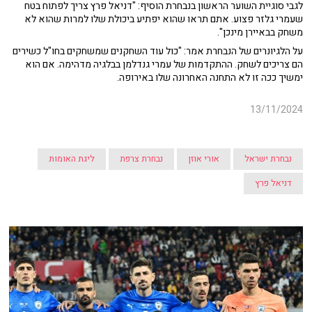
לגבי סוגיית השוער הראשון בנבחרת הוסיף: "דניאל פרץ צריך לפתוח בטח
שעמרי גלזר פצוע. אתם תראו שהוא יפתיע ביכולת שלו למרות שהוא לא
משחק בבאיירן מינכן".
על הלגיונרים של הנבחרת אמר: "כול עוד השחקנים שמשחקים בחו"ל כשירים
הם צריכים לשחק. ההתקדמות של עמרי גנדלמן בבלגיה מדהימה. אם הוא
ימשיך ככה זו לא התחנה האחרונה שלו באירופה.
13/11/2024
נבחרת ישראל
אורי אוזן
נבחרת צרפת
ליגת האומות
דניאל פרץ