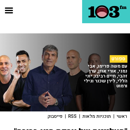
ספורט
עם משה פרימו, אבי
נמני, אורי אוזן, ערן
זהבי, חיים רביבו, יוני
הללי, לירן שכנר וגילי
ורמוט
ראשי
|
תוכניות מלאות
|
RSS
|
פייסבוק