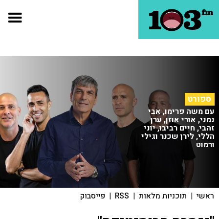
ספורט
עם משה פרימו, אבי
נמני, אורי אוזן, ערן
זהבי, חיים רביבו, יוני
הללי, לירן שכנר וגילי
ורמוט
ראשי
|
תוכניות מלאות
|
RSS
|
פייסבוק