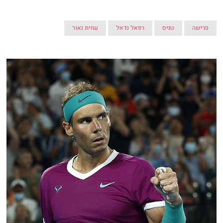
פרישה
טניס
רפאל נדאל
עמית נאור