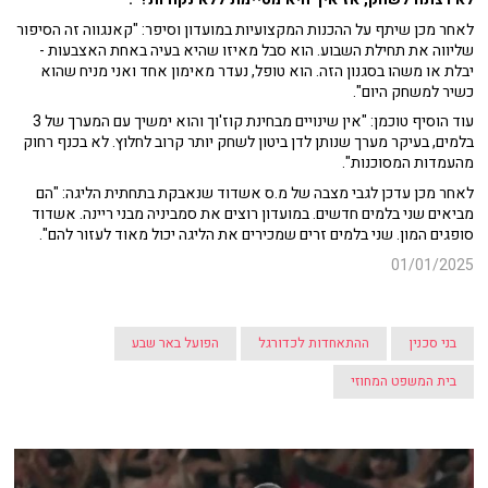
לאחר מכן שיתף על ההכנות המקצועיות במועדון וסיפר: "קאנגווה זה הסיפור
שליווה את תחילת השבוע. הוא סבל מאיזו שהיא בעיה באחת האצבעות -
יבלת או משהו בסגנון הזה. הוא טופל, נעדר מאימון אחד ואני מניח שהוא
כשיר למשחק היום".
עוד הוסיף טוכמן: "אין שינויים מבחינת קוז'וך והוא ימשיך עם המערך של 3
בלמים, בעיקר מערך שנותן לדן ביטון לשחק יותר קרוב לחלוץ. לא בכנף רחוק
מהעמדות המסוכנות".
לאחר מכן עדכן לגבי מצבה של מ.ס אשדוד שנאבקת בתחתית הליגה: "הם
מביאים שני בלמים חדשים. במועדון רוצים את סמביניה מבני ריינה. אשדוד
סופגים המון. שני בלמים זרים שמכירים את הליגה יכול מאוד לעזור להם".
01/01/2025
בני סכנין
ההתאחדות לכדורגל
הפועל באר שבע
בית המשפט המחוזי