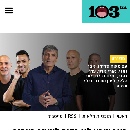
ספורט
עם משה פרימו, אבי
נמני, אורי אוזן, ערן
זהבי, חיים רביבו, יוני
הללי, לירן שכנר וגילי
ורמוט
ראשי
|
תוכניות מלאות
|
RSS
|
פייסבוק