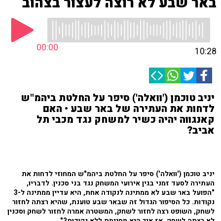
באר שבע לא רוצה לעצור בצהוב
00:00
10:28
יניב טוכמן ('וואלה') סיפר על החלטת ביהמ"ש
לדחות את העתירה של באר שבע • האם
קאנגווה יהיה כשיר למשחק נגד מכבי תל
אביב?
יניב טוכמן ('וואלה') סיפר על החלטת ביהמ"ש המחוזי לדחות את
העתירה לסעד זמני בגין אירועי המשחק נגד בני סכנין. לדבריו,
"הפועל באר שבע לא ממתינה לנקודה אחת, היא עדיין ממתינה ל-3
נקודות. כל הסיפור הגדול זה שבאר שבע טוענת, שהיא רצתה לחזור
לשחק, השופט רצה לחזור לשחק, המשטרה אמרה לחזור לשחק וסכנין
לא רצתה לשחק, אז איך היא מסיימת ללא נקודות?".