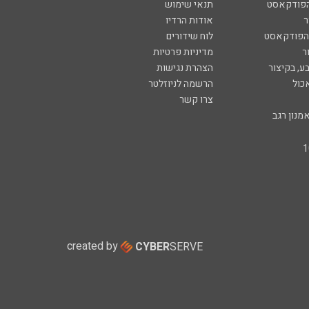
הפודקאסט
תנאי שימוש
ר
אודות הרדיו
 הפודקאסט
לוח שידורים
ר
מדיניות פרטיות
ע, בקיצור
הצהרת נגישות
כול
הרשמה לניוזלטר
צרו קשר
מנון רגב
created by
CYBER
SERVE