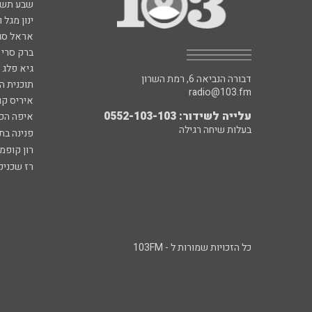
שבע תש
ינון מגל 
אראל סג"
ברק סרי 
גיא פלג
דבורה הנביאה 6, רמת השרון
תוכנית ה
radio@103.fm
איריס קו
עלייה לשידור: 0552-103-103
איפה הכ
בעלות שיחה רגילה
פנינה בת
רון קופמ
רז שכניק
כל הזכויות שמורות ל - 103FM