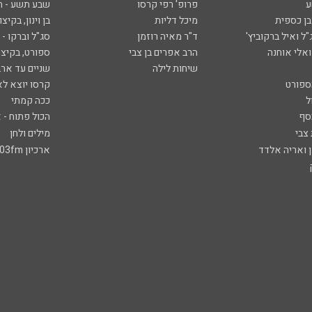
ע
פרופ' רפי קרסו
שבע תשע - 
ובן כספית
מיכל דליות
בן וינון, בקיצו
ל ואיל ברקוביץ'
ד"ר מאיה רוזמן
סג"ל וברקו -
ואלי אוחנה
הרב אפרים בן צבי
ספורט, בקיצו
שיחות לילה
שניים עד ארב
ספורט
קרסו יוצא לא
ל
ככה קמתי
סף
הכול פתוח - א
 צבי
מילים ולחן
ן ואריה אלדד
ארכיון 103fm