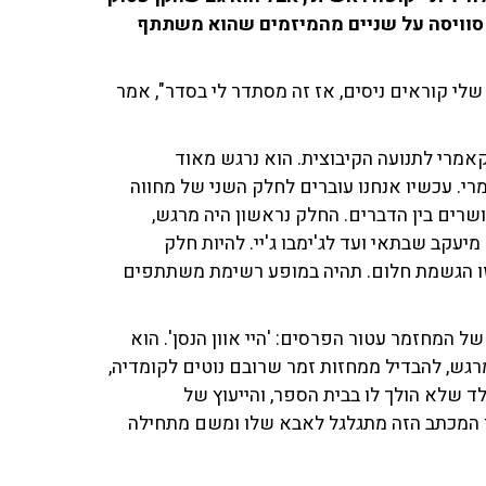
מות. בשיחה עם איריס קול ב-103fm סיפר סוויסה על שניים מהמיזמים שהוא משתתף
שלי קוראים ניסים, אז זה מסתדר לי בסדר", אמר
אמרי לתנועה הקיבוצית. הוא נרגש מאוד
י. עכשיו אנחנו עוברים לחלק השני של מחווה
שרים בין הדברים. החלק נראשון היה מרגש,
יעקב שבתאי ועד לג'ימבו ג'יי. להיות חלק
י זו הגשמת חלום. תהיה במופע רשימת משתתפים
 המחזמר עטור הפרסים: 'היי אוון הנסן'. הוא
גש, להבדיל ממחזות זמר שרובם נוטים לקומדיה,
ד שלא הולך לו בבית הספר, והייעוץ של
ו המכתב הזה מתגלגל לאבא שלו ומשם מתחילה