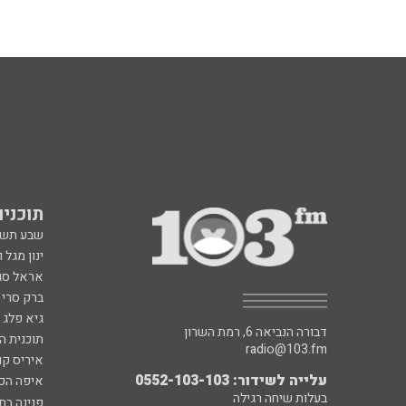
תוכניות fm
שבע תש
ינון מגל 
אראל סג"
ברק סרי 
גיא פלג
דבורה הנביאה 6, רמת השרון
תוכנית ה
radio@103.fm
איריס קו
עלייה לשידור: 0552-103-103
איפה הכ
בעלות שיחה רגילה
פנינה בת