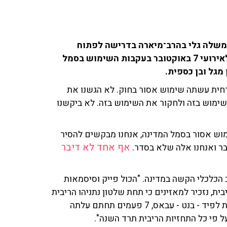
משלה גלי בהרב־מיארה בדרישה לפתוח
בחקירה פלילית כנגד מארגני ועדת החקירה האזרחית לאירועי 7 באוקטובר בעקבות השימוש בסמל
ן מגל ובן כספית.
רחית עשתה שימוש אסור בחוק. לא הגשנו את
ימוש בזה ולחקור את השימוש בזה. לא ביקשנו
וש אסור בסמל המדינה, אנחנו מבקשים להסיר
אף אחד לא דיבר
בר ואנחנו אלה שלא בסדר.
הכלכלי הקשה במדינה. "הכול פייק וסיסמאות
בית, נזכיר למאזינים כי תחת שלטון נתניהו הריבית
בישראל עמדה כל שנה על עשירית האחוז. שנכנסה ממשלת לפיד - בנט - עבאס, 7 פעמים תחתם עלתה
ל פי כל התחזיות הריבית תרד השנה".