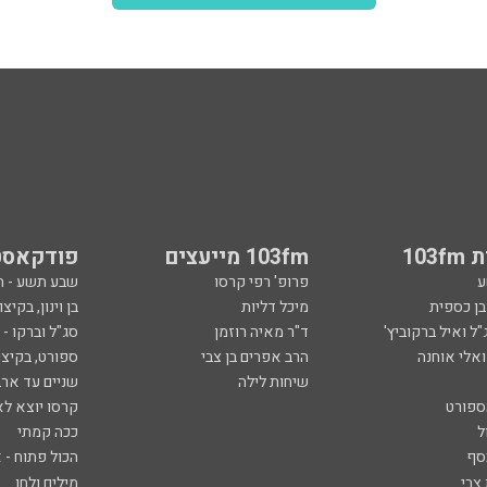
103
103fm מייעצים
פודקאסט
ע
פרופ' רפי קרסו
שבע תשע - 
ובן כספית
מיכל דליות
בן וינון, בקיצו
ל ואיל ברקוביץ'
ד"ר מאיה רוזמן
סג"ל וברקו -
ואלי אוחנה
הרב אפרים בן צבי
ספורט, בקיצו
שיחות לילה
שניים עד ארב
ספורט
קרסו יוצא לא
ל
ככה קמתי
סף
הכול פתוח - א
 צבי
מילים ולחן