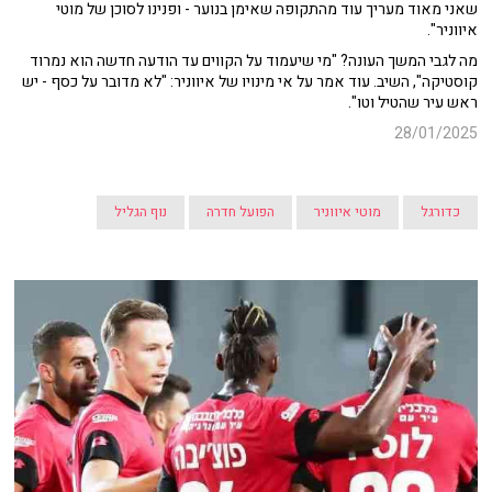
שאני מאוד מעריך עוד מהתקופה שאימן בנוער - ופנינו לסוכן של מוטי
איווניר".
מה לגבי המשך העונה? "מי שיעמוד על הקווים עד הודעה חדשה הוא נמרוד
קוסטיקה", השיב. עוד אמר על אי מינויו של איווניר: "לא מדובר על כסף - יש
ראש עיר שהטיל וטו".
28/01/2025
כדורגל
מוטי איווניר
הפועל חדרה
נוף הגליל