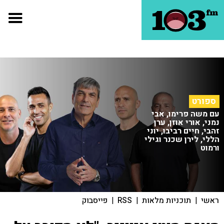
ספורט
עם משה פרימו, אבי
נמני, אורי אוזן, ערן
זהבי, חיים רביבו, יוני
הללי, לירן שכנר וגילי
ורמוט
ראשי
|
תוכניות מלאות
|
RSS
|
פייסבוק