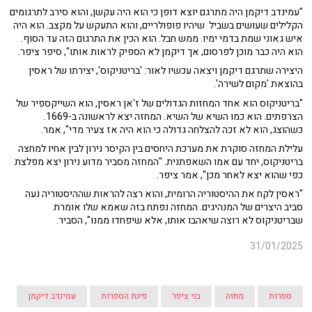
"עמינדב דיקמן היה מתרגם יוצא דופן כי הוא היה עקשן, והוא סירב לתרגומים
הקלילים שעושים בשביל שיהיו פופולריים, והוא התעקש על מקצב. הוא היה
איש גאוני שמת בדמי ימיו. ממש חבל. הוא הכין את התרגום הזה עד הסוף.
הוא היה כבר מוכן לפרסום, אך דיקמן לא הספיק לראות אותו", סיפר ציפר.
היצירה שתרגם דיקמן ויצאה עכשיו לאור: 'בריטניקוס', יצירתו של ראסין
בהוצאת 'מקום לשירה'.
"בריטניקוס הוא אחד המחזות הגדולים של ז'אן ראסין, הוא השייקספיר של
הצרפתים. הוא כמו השיא של השיא. המחזה יצא לראשונה ב-1669.
כשהוצג, הוא לא זכה להצלחה גדולה כי הוא היה אז צעיר מדי", אמר.
עלילת המחזה סוקרת את מערכת היחסים בין הקיסר נירון לבין אחיו למחצה
בריטניקוס, יחד עם אמו השאפתנית. "המחזה מסביר מדוע נירון יצא מפלצת
כפי שהוא יצא לאחר מכן", אמר ציפר.
"ראסין לקח את ההיסטוריה הרומית, והוא רצה להראות שההיסטוריה נעה
סביב היצרים של המנהיגים. המחזה נפתח בזה שאמא שלו אומרת
שבריטניקוס לא רוצה שיאהבו אותו, אלא שיפחדו ממנו", הסביר.
31/01/2025
ספרות
מחזה
בני ציפר
פינת הספרות
עמינדב דיקמן