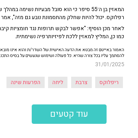
המאזין בן ה־55 סיפר כי הוא סובל מבעיות נשימה 
רפלוקס. יכול להיות שחלק מהתסמונת נובע גם מזה", אמר 
לאחר מכן הוסיף: "אפשר לבקש תרופות נגד חומציות קיבה
כמו כן, המליץ למאזין ללכת לפיזיותרפיה נשימתית.
האמור באייטם זה מבטא את הדעה האישית של השדר/ת והוא אינו מובא כ
להסתמך עליו בכל צורה שהיא. כל פעולה ושימוש שנעשים על בסיס התכנ
31/01/2025
ריפלוקס
צרבת
ליחה
הפרעות שינה
עוד קטעים