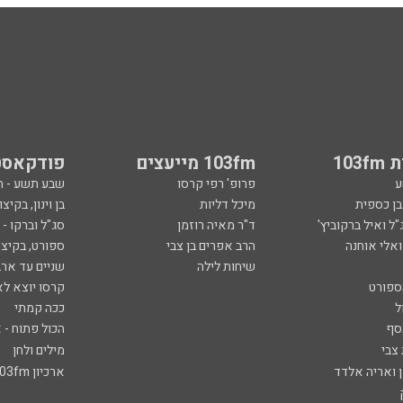
103
103fm מייעצים
פודקאסט
ע
פרופ' רפי קרסו
שבע תשע - 
ובן כספית
מיכל דליות
בן וינון, בקיצו
ל ואיל ברקוביץ'
ד"ר מאיה רוזמן
סג"ל וברקו -
ואלי אוחנה
הרב אפרים בן צבי
ספורט, בקיצו
שיחות לילה
שניים עד ארב
ספורט
קרסו יוצא לא
ל
ככה קמתי
סף
הכול פתוח - א
 צבי
מילים ולחן
ן ואריה אלדד
ארכיון 103fm