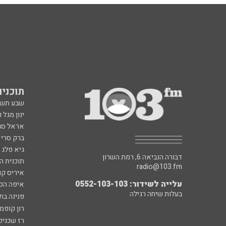
תוכניות fm
שבע תש
ינון מגל 
אראל סג"
ברק סרי 
גיא פלג
דבורה הנביאה 6, רמת השרון
תוכנית ה
radio@103.fm
איריס קו
עלייה לשידור: 0552-103-103
איפה הכ
בעלות שיחה רגילה
פנינה בת
רון קופמ
רז שכניק