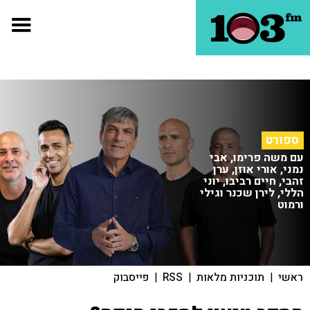
ספורט
עם משה פרימו, אבי
נמני, אורי אוזן, ערן
זהבי, חיים רביבו, יוני
הללי, לירן שכנר וגילי
ורמוט
ראשי
|
תוכניות מלאות
|
RSS
|
פייסבוק