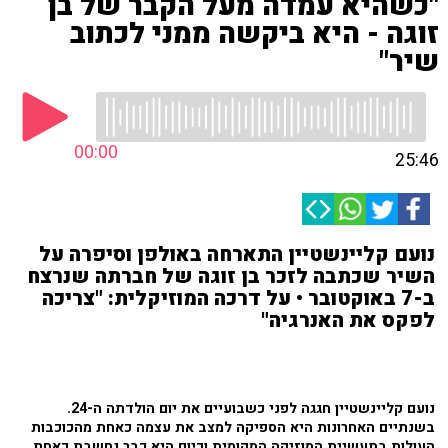
"כשהיא עמדה מעל הקבר של בן
זוגה - היא ביקשה ממני לכתוב
שיר"
00:00
25:46
נועם קליינשטיין התארחה באולפן וסיפרה על
השיר שכתבה לזכר בן זוגה של חברתה שנרצח
ב-7 באוקטובר • על דרכה המוזיקלית: "צריכה
לפקס את האנרגיה"
נועם קליינשטיין חגגה לפני כשבועיים את יום הולדתה ה-24.
בשנתיים האחרונות היא הספיקה למצב את עצמה כאחת מהכוכבות
העולות בתעשיית המוזיקה המקומית וכיום היא כבר נחשבת כאחת