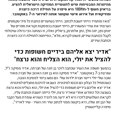
מהיוצרות המבטיחות שיש לתעשיית המוזיקה הישראלית להציע.
בריאיון חשוף ל-103fm היא סיפרה על תחילת דרכה כיוצרת
ומוזיקאית ועל אירוע אישי שקושר אותה לאירועי ה-7 באוקטובר.
"מאז ומתמיד הייתי יושבת לכתוב. הייתי בשיעורים כותבת כל מיני טקסטים.
הערצתי את שירי המשוררים, הייתי יושבת בהפסקות וקוראת ספרים של
יונתן גפן, יונה וולך, נתן אלתרמן, ביאליק ואלה, זו המתנה הכי גדולה שיכולתי
לקבל ככותבת שירים, פשוט לקרוא, מלא", התייחסה לתחילת דרכה כיוצרת
וכותבת שירים.
"אדיר יצא אליהם בידיים חשופות כדי
להציל את יולי, הוא הצליח והוא נרצח"
בהמשך חשפה את השיר שכתבה לזכר בן זוגה של חברתה, אדיר מסיקה ז"ל,
שנרצח ב-7 באוקטובר. "אדיר מסיקה הוא בן זוגה האהוב של חברה מאוד
טובה שלי יולי רייטר חברת ילדות שלי. הם נסעו ביחד למסיבת הנובה,
כשהתחיל כל הבלגן הם נכנסו למיגונית. כשבאו להיכנס מחבלים למיגונית
אדיר יצא אליהם בידיים חשופות כדי להציל את יולי, הוא הצליח והוא נרצח.
בשבעה וכל החודש אחרי שאדיר נרצח, יולי הייתה יושבת וכותבת עליו,
לקראת השלושים לזכרו היא לא ידעה מה להגיד כשהיא עומדת מעל הקבר
של הבן זוג שלה, היא ביקשה ממני לכתוב שיר וזה השיר - שיר לאדיר",
סיפרה קליינשטיין.