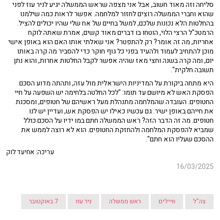
סליחה וזה מאוד חשוב, אבל אני מצפה שראש הממשלה יגיע לניר עוז לפני
שהוא וחברי הממשלה רוצים לחזור למלחמה. אפשר לראות כמה שילמנו
בהחלטות הלא נכונות שלכם, למשל בחיים של אח שלי שהיו יכולים להציל.
הרמטכ"ל הרצי הלוי, הוטחו בו דברים מאוד קשים, אמרת שאתה לוקח
אחריות, מה זה אומר? רק להתפטר? אני שאלתי אותו האם הוא באופן אישי
מוכן להתחיב לעמוד ולהעיד בפני כל גוף חוקר כדי להסביר מה קרה באותו
יום, ומה קרה בשנה וחצי מאז שהיה אפשר לקבל החלטות אחרות, והוא נתן
תשובה חלקית".
היא מתחה ביקורת על המדיניות הישראלית מול עזה, ותהתה מדוע הסכם
הפסקת האש לא מיושם עד תומו: "לכל החלטה בלחימה יש השפעה על חיי
החטופים. העובדה שהמלחמה מתנהלת מעל ראשיהם של חטופים, ומסכנת
את חייהם באופן ישיר. גם עכשיו כאילו יש הפסקת אש, ועדיין יש לנו
חטופים. מה זה הדבר הזה? ראש הממשלה חתם במו ידיו על הסכם כולל
שמביא להפסקת המלחמה ולהחזקת החטופים. הוא לא רוצה לממש את
ההסכם שעליו הוא חתם".
עריכה: אחיעד לוק
16/03/2025
צה"ל
חיילים
ראש ממשלה
ניר עוז
7 באוקטובר