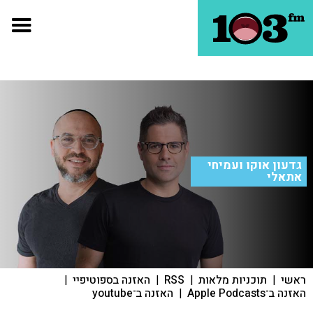
גדעון אוקו ועמיחי
אתאלי
ראשי
|
תוכניות מלאות
|
RSS
|
האזנה בספוטיפיי
|
האזנה ב־Apple Podcasts
|
האזנה ב־youtube