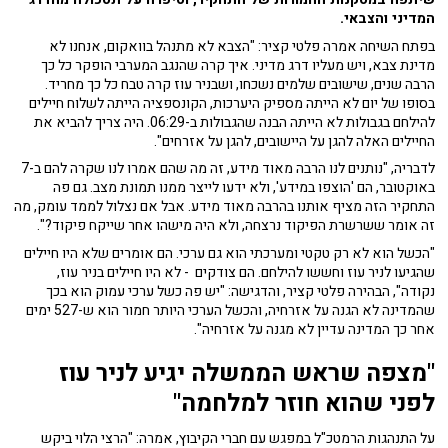
המדיני והצבאי.
בפתח השיחה אמרה פלטי קציר: "הצבא לא מתנהל בוואקום, אנחנו לא
מדינת צבא, ויש מעליו דרג מדיני. איך קרה שהנגב המערבי הופקר כל כך
הרבה שנים, שישובים שלמים נשכחו, ושבניר עוז קרה טבח כל כך מחריד.
בסופו של יום לא הייתה מספיק היערכות, הקונספציה הייתה לשלוח חיילים
להילחם בגבולות לא הייתה הבנה שהגבולות ב-06:29. היה צריך להביא את
החיילים האלה להגן על היישובים, להגן על אזרחים".
לדבריה, "נותנים לנו הרבה מאוד מידע, זה מה שהם אמרו לנו שקרה להם ב-7
באוקטובר, הם 'הוצפו במידע', ולא ידעו לייצר ממנו תמונת מצב. גם פה
התחקיר הזה מציף אותנו בהרבה מאוד מידע. אבל אם נצלול לממד עומק, מה
זה אומר ששרשרת הפיקוד נרצחה, ולא היה מישהו אחר שייקח פיקוד?".
"הכשל הוא לא רק טקטי ומערכתי הוא גם ערכי. הם אומרים שלא היו חיילים
שהגיעו לניר עוז וחששו להילחם. הם צודקים - לא היו חיילים בניר עוז,
נקודה", הבהירה פלטי קציר, והדגישה: "יש פה כשל ערכי עמוק הוא בכך
שהמדינה לא הגנה על אזרחיה, והכשל הערכי היותר חמור הוא ש-527 ימים
אחר כך המדינה עדיין לא מגנה על אזרחיה".
"מצפה שראש הממשלה יגיע לניר עוז
לפני שהוא חוזר למלחמה"
על התנהגות הרמטכ"ל במפגש עם חברי הקיבוץ, אמרה: "הרצי הלוי ביקש