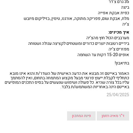
35 גרם צ'דר
ביצה
כפית אבקת אפייה
מלח, אבקת שום, פפריקה מתוקה, אורגנו, טימין, בזיליקום מיובש
צ'יה
איך מכינים:
מערבבים הכול חוץ מהצ'יה
בידיים רטובות יוצרים כדורים ומשטחים לקציצה עגולה ושטוחה
מפזרים צ'יה
אופים 15-20 דקות עד השחמה
בתיאבון!
האמור באייטם זה מבטא את הדעה האישית של השדר/ת והוא אינו מובא
כתחליף לקבלת ייעוץ פרטני מבעל מקצוע המתמחה בתחום, ואין להסתמך
עליו בכל צורה שהיא. כל פעולה ושימוש שנעשים על בסיס התכנים המופיעים
באייטם הינה באחריות המשתמש/ת בלבד.
25/04/2025
ד"ר מאיה רוזמן
פינת המתכון