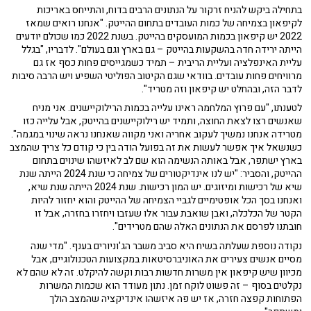
בתחילה ביקש להניח זרקור על הנתונים הרבים בדוח, והתייחס באריכות
לקיפאון בצמיחה של כמות העובדים בתחום ההייטק. "אנחנו רואים שמאז
2022 יש קיפאון בכמות המועסקים בהייטק. בשנת 2022 כמו שכולם יודעים
הייתה ירידה חדה בהשקעות בהייטק – גם בארץ וגם בעולם". לדבריו, "בגלל
עליית האינפלציה ועליית הריבית – תמיד כשמגייסים פחות כסף אז גם
מרוויחים פחות עובדים. בוודאי שגם הקיטוב הפוליטי השפיע ויש הרבה סיבות
לדבר הזה, ובהחלט יש קיפאון וזה מטריד".
לטענתו, "עם פרוץ המלחמה ראינו עלייה בכמות הרילוקיישנים. אני מניח
שאנשים רצו לצאת החוצה, ותמיד יש רילוקיישנים בהייטק, אבל עלייה כזו
מטרידה אנחנו נמשיך לעקוב אחריה ואני מקווה שאנחנו נראה שינוי במגמה".
כשנשאל איך אפשר לעשות את זה בפועל הודה בין כי קודם כל צריך שהמצב
בארץ ישתפר, אבל באותה הנשימה הוא שם לב לאיזשהו שינוים בתחום
ההייטק, והסביר: "יש לנו אינדיקטורים של צמיחה כי שנת 2024 הייתה שנת
שיא של רכישות ומיזוגים. יש המון רכישות. שנת 2024 הייתה שנת שיא,
ואנחנו בסך הכל אופטימיים לגביי הצמיחה של ההייטק והוא יחזור להיות
הקטר של הכלכלה, ואבן שואבת עבור אלו שעזבו ויחזרו בחזרה, אבל זו
חובתנו לפרסם את הנתונים האלה שהם מטרידים".
נקודה נוספת שעלתה בשיח היא סביב משבר הג'וניורים בענף. "מדי שנה
מסיים אנשים צעירים את האוניברסיטאות במקצועות הטכנולוגיים, אבל
מכיוון שיש קיפאון אין משרות חדשות רבות וקשה להיקלט. זה לא שהם לא
נקלטים בסוף – זה פשוט לוקח זמן. נתון מעודד הוא שכמות המשרות
הפתוחות קפצה חזרה, אז יש פה איזשהו אינדיקציה שהמצב הולך