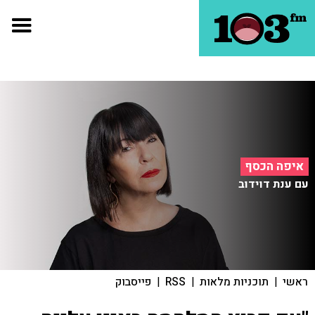
איפה הכסף
עם ענת דוידוב
ראשי
|
תוכניות מלאות
|
RSS
|
פייסבוק