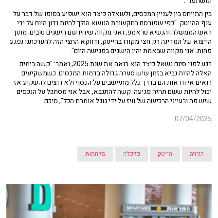
ומשתפר".
בין התייחס בין לעניין המכסים, ולשאלה כיצד הוא ישפיע בסופו של דבר על
ענף ההייטק. "כפי שפורסם בתקשורת הנושא הולך להיות נדון היום על ידי
ראש הממשלה והנשיא טראמפ, ואני מקווה שיהיו שם הישגים טובים. מתוך
הייצוא של המדינה רק חצי מקורו בהייטק, ודווקא החצי הזה להערכתנו נפגע
פחות. אני מקווה שבאמת יהיו הישגים בפגישה היום".
רגע לפני סיום נשאל כיצד הוא רואה את שנת 2025, ואמר: "קשה בימים
האלה להיות נביא בזמן שיש סערה גדולה בדמות המכסים. כשמשקיעים
רואים אי וודאות הם בדרך כלל מתיישבים על הכסף ולא רוצים להשקיע אז
יכול להיות ששם תהיה פגיעה. קשה להתנבא, אבל אני מסתכל על הנכסים
שיש פה ובעייני הרכישה של וויז על ידי גוגל אומרת הכל", סיכם.
07/04/2025
הגירה
הייטק
כלכלה
מלחמות