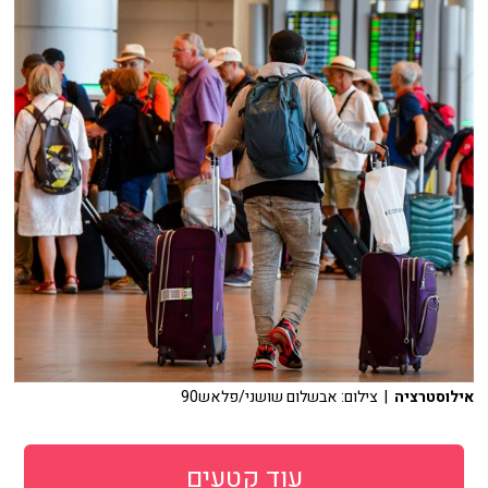
אילוסטרציה
| צילום: אבשלום שושני/פלאש90
עוד קטעים