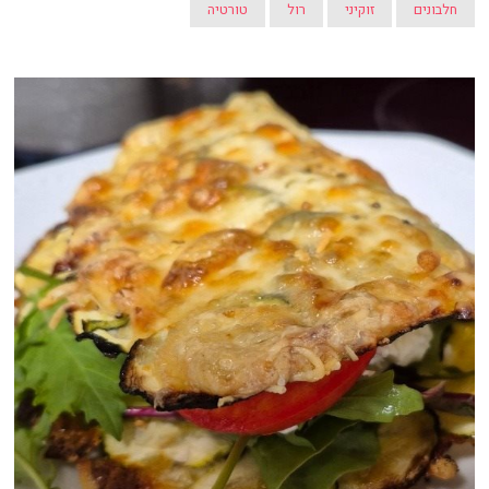
חלבונים
זוקיני
רול
טורטיה