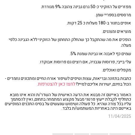
מפזרים על הזוקיני כ-50 גרם גבינה צהובה 9% מגוררת.
מרססים בספריי שמן.
אופים בתנור ב-180 מעלות כ 25 דקות.
מוציאים ומצננים.
הופכים את מה שהתקבל כך שהחלק התחתון של הזוקיני ללא הגבינה כלפי
מעלה.
שמים כף לאבנה או גבינת שמנת 5%.
עלי בייבי, פרוסות עגבניה, אם רוצים גם פרוסות אבוקדו.
מקפלים ואוכלים.
כתבות בתזונה ובריאות, עצות וטיפים לשיפור אורח החיים ומתכונים נחמדים -
לחצו כאן להצטרפות.
הכול בחינם, ישירות אליכם למייל!
האמור באייטם זה מבטא את הדעה האישית של השדר/ת והוא אינו מובא
כתחליף לקבלת ייעוץ פרטני מבעל מקצוע המתמחה בתחום, ואין להסתמך
עליו בכל צורה שהיא. כל פעולה ושימוש שנעשים על בסיס התכנים המופיעים
באייטם הינה באחריות המשתמש/ת בלבד.
11/04/2025