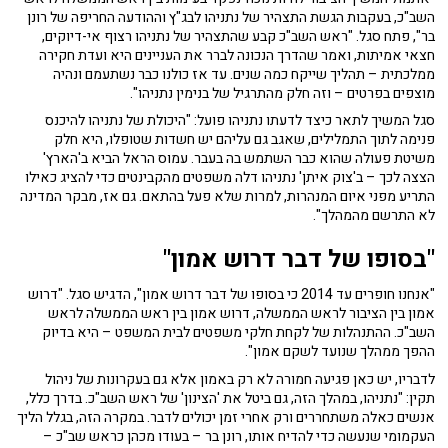
השב"כ, בעקבות הגשת התצהיר של נתניהו לבג"ץ וההודעה החריפה של רונן
בר", פתח סגל. "ראש השב"כ קבע שהתצהיר של נתניהו רצוף אי-דיוקים,
חצאי אמיתות, ואמר שהדרך הנכונה לברר את העניינים היא ועדת חקירה
ממלכתית – תהליך שייקח כמה שנים. עד אז כולנו כבר נשתעמם ונהיה
מוצפים בפרטים – וזה חלק מהתרגיל של בנימין נתניהו".
סגל המשיך לתאר כיצד לדעתו נתניהו פועל: "היכולת של נתניהו להיכנס
פנימה לתוך התמלילים, שאגב גם עליהם יש חשדות שטופלו, היא חלק
משיטת פעולה שהוא כבר השתמש בה בעבר. עמוס הראל הביא ב'הארץ'
הצצה לכך – ב'צוק איתן' נתניהו דלה משפטים מהקבינטים כדי להציג כאילו
התריע מפני איום המנהרות, למרות שלא פעל בהתאם. גם אז, מבקר המדינה
לא התרשם מהמהלך".
"בסופו של דבר דרוש אמון"
"אנחנו חופרים עד 2014 כי בסופו של דבר דרוש אמון", הדגיש סגל. "דרוש
אמון בין הציבור לראש הממשלה, דרוש אמון בין ראש הממשלה לראש
השב"כ. ההתנהלות של לקחת חלקי משפטים לבית המשפט – היא בדיוק
ההפך ממהלך שנועד לשקם אמון".
לדבריו, יש כאן פגיעה חמורה לא רק באמון אלא גם בעקרונות של ניהול
תקין: "נתניהו, במהלך הזה, גם ביטל את 'הצינון' של ראש השב"כ. בדרך כלל,
אנשים כאלה משתחררים ורק אחרי זמן יכולים לדבר. במקרה הזה, בגלל הליך
העקמומי שנעשה כדי להדיח אותו, רונן בר – בעודו מכהן כראש שב"כ –