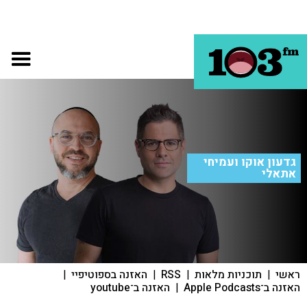
גדעון אוקו ועמיחי
אתאלי
ראשי
|
תוכניות מלאות
|
RSS
|
האזנה בספוטיפיי
|
האזנה ב־Apple Podcasts
|
האזנה ב־youtube