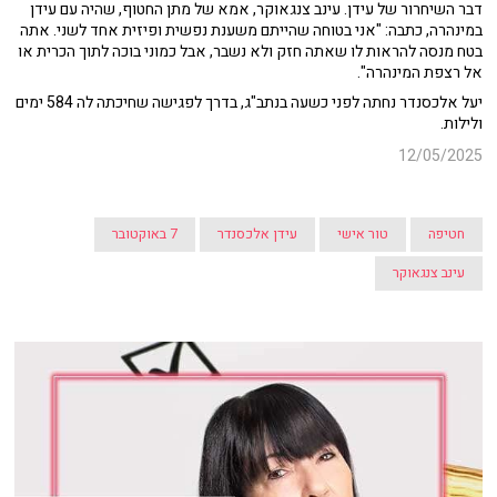
דבר השיחרור של עידן.
עינב צנגאוקר, אמא של מתן החטוף, שהיה עם עידן
במינהרה, כתבה: "אני בטוחה שהייתם משענת נפשית ופיזית אחד לשני. אתה
בטח מנסה להראות לו שאתה חזק ולא נשבר, אבל כמוני בוכה לתוך הכרית או
אל רצפת המינהרה".
יעל אלכסנדר נחתה לפני כשעה בנתב"ג, בדרך לפגישה שחיכתה לה 584 ימים
ולילות.
12/05/2025
חטיפה
טור אישי
עידן אלכסנדר
7 באוקטובר
עינב צנגאוקר