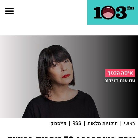
איפה הכסף
עם ענת דוידוב
ראשי
|
תוכניות מלאות
|
RSS
|
פייסבוק