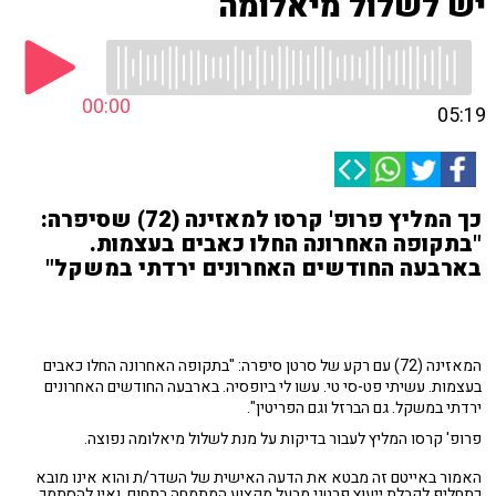
יש לשלול מיאלומה
00:00
05:19
כך המליץ פרופ' קרסו למאזינה (72) שסיפרה:
"בתקופה האחרונה החלו כאבים בעצמות.
בארבעה החודשים האחרונים ירדתי במשקל"
המאזינה (72) עם רקע של סרטן סיפרה: "בתקופה האחרונה החלו כאבים
בעצמות. עשיתי פט-סי טי. עשו לי ביופסיה. בארבעה החודשים האחרונים
ירדתי במשקל. גם הברזל וגם הפריטין".
פרופ' קרסו המליץ לעבור בדיקות על מנת לשלול מיאלומה נפוצה.
האמור באייטם זה מבטא את הדעה האישית של השדר/ת והוא אינו מובא
כתחליף לקבלת ייעוץ פרטני מבעל מקצוע המתמחה בתחום, ואין להסתמך