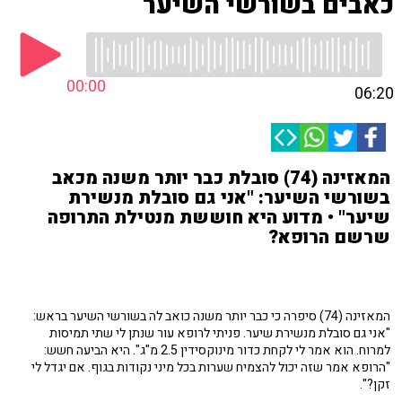
כאבים בשורשי השיער
00:00
06:20
המאזינה (74) סובלת כבר יותר משנה מכאב
בשורשי השיער: "אני גם סובלת מנשירת
שיער" • מדוע היא חוששת מנטילת התרופה
שרשם הרופא?
המאזינה (74) סיפרה כי כבר יותר משנה כואב לה בשורשי השיער בראש:
"אני גם סובלת מנשירת שיער. פניתי לרופא עור שנתן לי שתי תמיסות
למרוח. הוא אמר לי לקחת כדור מינוקסידין 2.5 מ"ג". היא הביעה חשש:
"הרופא אמר שזה יכול להצמיח שערות בכל מיני נקודות בגוף. אם יגדל לי
זקן?".