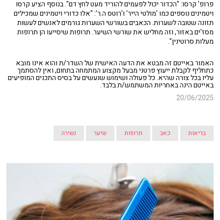
פרופ' קרסו: "הכדור יכול לפעמים להוריד מעט לחץ דם". בנוסף הציע קרסו
ויטמינים נוספים כמו 'מולטי הייר' ו'רוטס ה.ר': "אלו כדורי ויטמינים שמכילים
תזונה שטובה לשערות. הכאבים בשורשי השערות גורמים לאנשים לעשות
מסז'ים באזור, וזה מחליש את שורשי השיער. תרופות שיסייעו הן תרופות
מעלות סרוטינין".
האמור באייטם זה מבטא את הדעה האישית של השדר/ת והוא אינו מובא
כתחליף לקבלת ייעוץ פרטני מבעל מקצוע המתמחה בתחום, ואין להסתמך
עליו בכל צורה שהיא. כל פעולה ושימוש שנעשים על בסיס התכנים המופיעים
באייטם הינה באחריות המשתמש/ת בלבד.
20/06/2025
בריאות
כאב
תרופות
שיער
נשירה