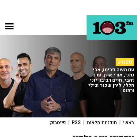
ספורט
עם משה פרימו, אבי
נמני, אורי אוזן, ערן
זהבי, חיים רביבו, יוני
הללי, לירן שכנר וגילי
ורמוט
ראשי
|
תוכניות מלאות
|
RSS
|
פייסבוק