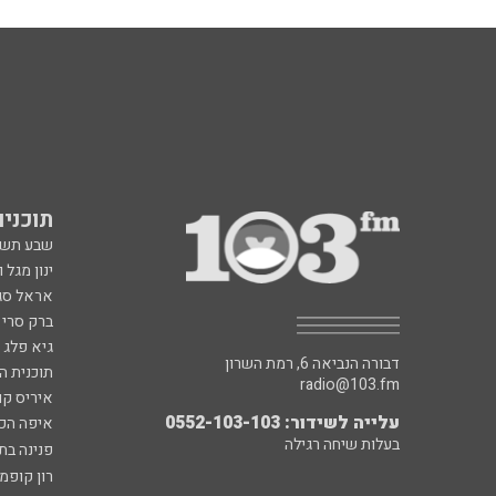
תוכניות fm
שבע תש
ינון מגל 
אראל סג"
ברק סרי 
גיא פלג
דבורה הנביאה 6, רמת השרון
תוכנית ה
radio@103.fm
איריס קו
עלייה לשידור: 0552-103-103
איפה הכ
בעלות שיחה רגילה
פנינה בת
רון קופמ