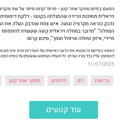
הפעם בפינת מחקר אחד קטן - פרופ' קרסו סיפר על
שני מקרים 
ויראלית מסוכנת ונדירה שהתגלתה בקונגו - דלקת דימומית
נדבק כנראה מקרציה נגועה. איש צוות שנדבק העלה את ה
המחלה". "מדובר במחלה ויראלית קשה שעשויה להתפתח לד
מיידי, איזון החולה וטיפול תומך", סיכם קרסו.
האמור באייטם זה מבטא את הדעה האישית של השדר/ת והוא אינו מובא כ
להסתמך עליו בכל צורה שהיא. כל פעולה ושימוש שנעשים על בסיס התכנ
11/07/2025
בריאות
דם
וירוסים
מחקר אחד קטן
עוד קטעים