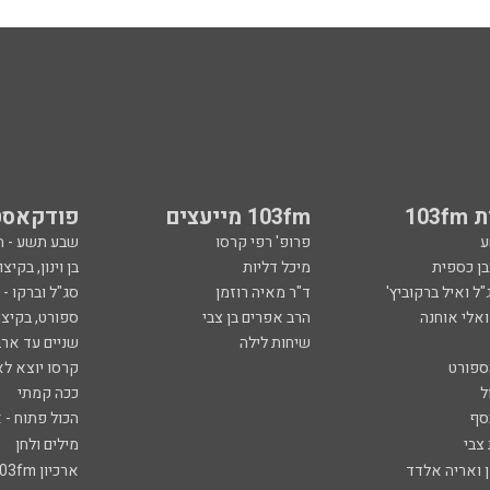
103
103fm מייעצים
פודקאסט
ע
פרופ' רפי קרסו
שבע תשע - 
ובן כספית
מיכל דליות
בן וינון, בקיצו
ל ואיל ברקוביץ'
ד"ר מאיה רוזמן
סג"ל וברקו -
ואלי אוחנה
הרב אפרים בן צבי
ספורט, בקיצו
שיחות לילה
שניים עד ארב
ספורט
קרסו יוצא לא
ל
ככה קמתי
סף
הכול פתוח - א
 צבי
מילים ולחן
ן ואריה אלדד
ארכיון 103fm