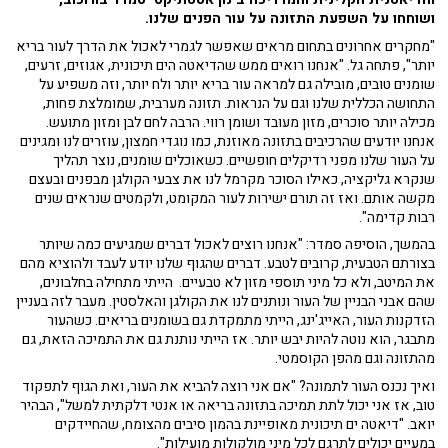
ושוחחו על השפעת התזונה על עור הפנים שלנו.
"מחקרים אחרונים בתחום מראים שאפשר לגמרי לאכול את הדרך לעור בריא
יותר", פתחה גל. "אנחנו רואים ממש שהדיאטה הים תיכונית, אגוזים, זרעים,
שומנים טובים, מובילה גם למראה עור בריא יותר ולח יותר, וזה משפיע על
התחושה הכללית שלנו וגם על הנראות. תזונה מערבית, שמומלצת פחות,
מכילה יותר סוכרים, מזון מעובד ושומן רווי. הרבה לחם לבן ומזון מתועש.
אנחנו יודעים שהרכיבים בתזונה מאוזנת, כמו נוגדי חמצון, עוזרים לנו ומגינים
על העור שלנו מפני רדיקלים חופשיים. כשאוכלים שומנים, נוצר תהליך
שנקרא גליקציה, כאילו הסוכר מקרמל לנו את צבעי הקולגן מבפנים ובעצם
מקשה אותם. ואז זה תורם ישירות לעור המקומט, ולקמטים שנראים שנים
רבות קדימה".
בהמשך, הוסיפה סמדר: "אנחנו רוצים לאכול דברים שמגיעים כמה שיותר
בצורתם הטבעית, קרובים לטבע. דברים שהגוף שלנו יודע לעבד ולהוציא מהם
את המיטב, ולא כל מיני תוספי מזון לא טבעיים. הייתי מתחילה בחלבונים,
שהם אבני הבניין של העור ונותנים לנו את הקולגן והאלסטין. מעבר לזה בעניין
הזדקנות העור, האייג'ינג, הייתי מתמקדת גם בשומנים בריאים. כשהעור
מתבגר, הוא נוטה להיות יבש יותר. אז הייתי נותנת גם את התמיכה הזאת, גם
מהתזונה וגם מהפן הקוסמטי.
ואיך נכנס העור לתמונה? "אם אני רוצה להביא את העור, ואת הגוף לתפקוד
טוב, אז אני יכול לתת תמיכה בתזונה בריאה או אנטי דלקתית למשל", הבהיר
יואב. "דיאטה ים תיכונית מאופיינת בהמון סיבים מהצומח, שהחיידקים
במעיים יכולים לתרגם לכל מיני מולקולות מועילות".