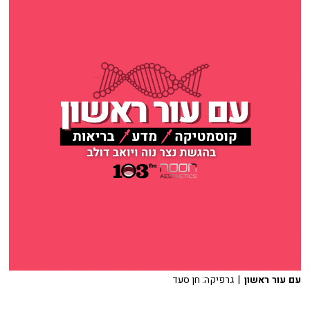
עם עור ראשון
| גרפיקה: חן סעד