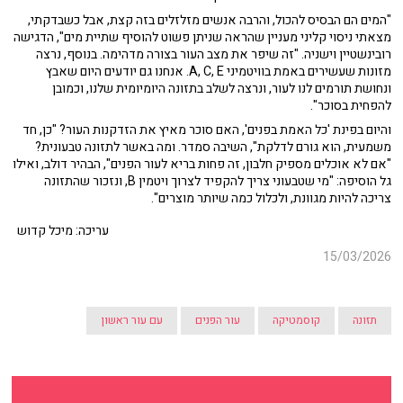
"המים הם הבסיס להכול, והרבה אנשים מזלזלים בזה קצת, אבל כשבדקתי,
מצאתי ניסוי קליני מעניין שהראה שניתן פשוט להוסיף שתיית מים", הדגישה
רובינשטיין וישניה. "זה שיפר את מצב העור בצורה מדהימה. בנוסף, נרצה
מזונות שעשירים באמת בוויטמיני A, C, E. אנחנו גם יודעים היום שאבץ
ונחושת תורמים לנו לעור, ונרצה לשלב בתזונה היומיומית שלנו, וכמובן
להפחית בסוכר".
והיום בפינת 'כל האמת בפנים', האם סוכר מאיץ את הזדקנות העור? "כן, חד
משמעית, הוא גורם לדלקת", השיבה סמדר. ומה באשר לתזונה טבעונית?
"אם לא אוכלים מספיק חלבון, זה פחות בריא לעור הפנים", הבהיר דולב, ואילו
גל הוסיפה: "מי שטבעוני צריך להקפיד לצרוך ויטמין B, ונזכור שהתזונה
צריכה להיות מגוונת, ולכלול כמה שיותר מוצרים".
עריכה: מיכל קדוש
15/03/2026
תזונה
קוסמטיקה
עור הפנים
עם עור ראשון