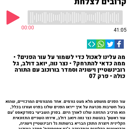
קרובים לצלחת
00:00
41:05
מה עלינו לאכול כדי לשמור על עור הפנים? •
ממה כדאי להתרחק? • נצר נוה, יואב דולב, גל
רובינשטיין וישניה וסמדר בורוכוב עם התורה
כולה • פרק 07
עור הפנים מושפע מלא מעט גורמים. אחד מהגורמים המרכזיים, שהוא
בעל חשיבות מכרעת על איך ייראו הפנים שלנו בפרט ועורנו בכלל,
הוא מרכיב התזונה שלנו לאורך היום. בפרק השביעי בפודקאסט 'עם
עור ראשון' בהגשת נצר נווה ויואב דולב, אירחו השניים התזונאית
הקלינית ויוצרת התוכן הבריא ברשתות גל רובינשטיין וישניה,
והדיאטנית הקלינית והמדריכה ב'נון אסטתיקס' סמדר בורוכוב,