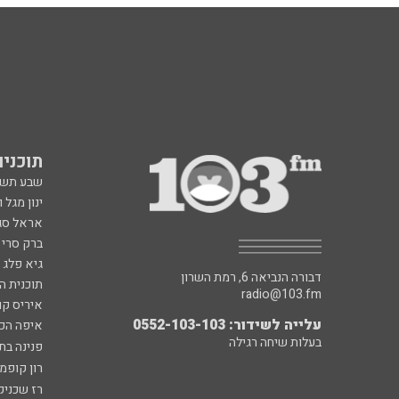
תוכניות fm
שבע תש
ינון מגל 
אראל סג"
ברק סרי 
גיא פלג
דבורה הנביאה 6, רמת השרון
תוכנית ה
radio@103.fm
איריס קו
עלייה לשידור: 0552-103-103
איפה הכ
בעלות שיחה רגילה
פנינה בת
רון קופמ
רז שכניק