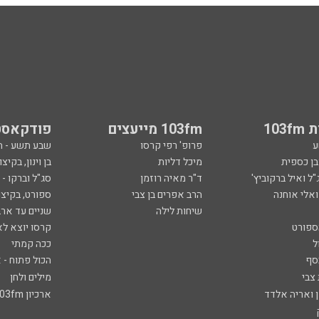
103
103fm מייעצים
פודקאסט
ע
פרופ' רפי קרסו
שבע תשע - 
ובן כספית
מיכל דליות
בן וינון, בקיצו
ל ואיל ברקוביץ'
ד"ר מאיה רוזמן
סג"ל וברקו -
ואלי אוחנה
הרב אפרים בן צבי
ספורט, בקיצו
שיחות לילה
שניים עד ארב
ספורט
קרסו יוצא לא
ל
ככה קמתי
סף
הכול פתוח - א
 צבי
מילים ולחן
ן ואריה אלדד
ארכיון 103fm