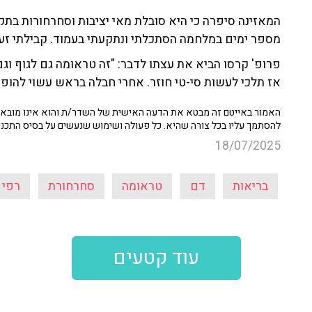
המאזינה סיפרה כי היא סובלת מאי יציבות וסחרחורות בת
מספר ימים במלחמה הסתכלתי ונתקעתי בעמוד. קבילתי זעז
פרופ' קרסו הביא את עצתו לדבר: "זה טראומה גם לגוף ו
אז תלכי לעשות סי-טי חוזר. אחרי חבלה בראש עשוי להופיע
האמור באייטם זה מבטא את הדעה האישית של השדר/ת והוא אינו מובא כ
להסתמך עליו בכל צורה שהיא. כל פעולה ושימוש שנעשים על בסיס התכנ
18/07/2025
בריאות
דם
טראומה
סחרחורת
רפי 
עוד קטעים