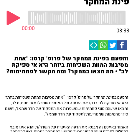
פינת המחקר
00:00
03:33
והפעם בפינת המחקר של פרופ' קרסו: "אחת
מסיבות המוות השכיחות ביותר היא אי ספיקת
לב" • מה מצאו במחקר? ומה הקשר לפחמימות?
והפעם בפינת המחקר של פרופ' קרסו : "אחת מסיבות המוות השכיחות ביותר
היא אי ספיקת לב: בדקו את התזונה של האנשים שסבלו מאי ספיקת לב,
ומצאו שישנם סוגי פחמימות שמשפרות את התפקוד של חדר שמאל, וישנם
סוגי פחמימות שמפריעות לתפקוד של חדר שמאל".
האמור באייטם זה מבטא את הדעה האישית של השדר/ת והוא אינו מובא
כתחליף לקבלת ייעוץ פרטני מבעל מקצוע המתמחה בתחום, ואין להסתמך