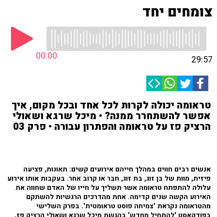
צומחים יחד
00:00
29:57
טראומה יכולה לקרות לכל אחד ובכל מקום, איך
אפשר להשתחרר ממנה? • מיכל שרגא ושאולי
הרציק פז על טראומה והפתרון עבורה • פרק 03
אנשים רבים חווים במהלך חייהם אירועים קשים: תאונות, פציעה
פיזית, מוות של בן זוג, בת זוג, חבר או קרוב אחר. בעקבות אותו אירוע
עלולה להתפתח טראומה אשר תשליך על חייו של האדם שחווה את
האירוע הקשה שנים קדימה. אחת מהדרכים הרגשיות להשתקם
מהטראומה נקראת 'צמיחה פוסט טראומטית'. בפרק השלישי
בפודקאסט 'להתחיל מחדש' בהגשת מיכל שרגא ושאולי הרציק פז,