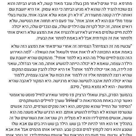
מתרפא. נגיד שנים לאחר מכן בעלה עובד מאוד קשה, לא מגיע הביתה והוא
גם שוכח להגיד לה שהוא לא מגיע הביתה כי הוא עסוק. אז היא יושבת שם
ואותה ילדה קטנה מתעוררת, 'זו לא רק אמא שלא אהבה אותי, עכשיו בעלי
עומד מולי וגם הוא לא אוהב אותי'. עוד פעם היא תחווה את הנטישה, שלא
רואים אותה, זה יכול לקרות עם הילדים שלה, עם הנכדים שלה, היא יכולה
ללכת חיים שלמים מאירוע לאירוע ולהנציח את את הפצע שלא רואים אותי
ולפתור את זה נקודתית אבל לא באמת לפתור את הבעיה.
"עכשיו מה זה הצמיחה? הצמיחה זה אחרי שריפאתי את הפצע הזה שלא
באמת אמא התכוונה לא לראות אותי ולשאול את השאלה - 'למה האירוע
הזה נכנס לחיים שלי? מה הוא בא ללמד אותי?'. מהמקום שהיא יושבת עם
הילדה עצמה, שאמא לא יכולה הייתה להושיע אותה, מה אני הגדולה, שאני
פה לידה, מה אני יכולה ללמד אותה? אז היא יכולה להבין שבעצם המקום
שהיא רוצה להתפתח אליו זה ללמוד את הכוח של אהבה עצמית, ללמוד
שהיא יכולה לתת אהבה לנטישה שהיא מרגישה. היא המקור לאהבה שהיא
מחפשת - הוא לא נמצא בחוץ", סיכם.
בהמשך הפרק, הציג שאולי הרציק פז סיפור שאירע לחייל פוסט טראומטי
ואשר קרה באחת מהסדנאות ה־'InHeal' שערך לחיילים המשתקמים:
"הסיפור של החייל שהוא טנקיסט, הוא ראה טנקים נשרפים, הרבה אנשים
שנשרפו ושהוא לא הצליח להושיע אותם. הוא הרגיש שלא משנה מה הוא
עושה, אנשים מתים לידו והוא לא מצליח. רק שנראה את השורשים של זה
בתהליך אז הוא חזר להיות ילד בן שש. הילד בן שש היה בים עם אבא שלו
שטבע והוא ניסה לקפוץ למים וגם כן טבע. הוציאו אותו מהמים אבל את אבא
שלו לא. עכשיו, עוד פעם היו המראות של אנשים שמתים לידו, זה גומר אותו,