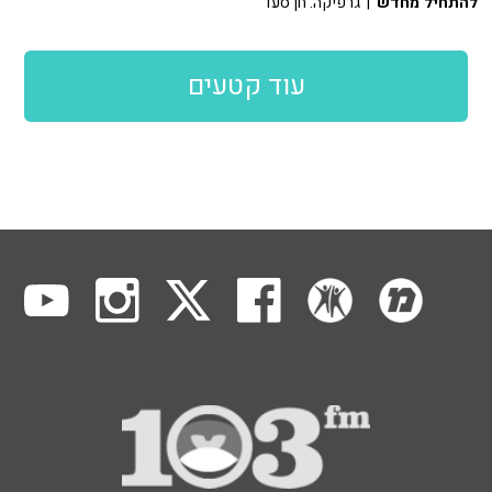
להתחיל מחדש
| גרפיקה: חן סעד
עוד קטעים