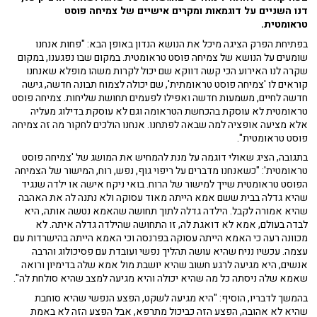
דנו השניים על דוגמאות ומקרים אישיים של צמיחה פוסט
טראומטית.
בפתיחת הפרק הציגה מיכל את הנושא הנדון באופן הבא: "פחות אנחנו
שומעים על הנושא של צמיחה פוסט טראומטית. במקום שבו נפגענו, במקום
שקרה לנו האירוע הכי קשה דווקא שם יכול לקרות משהו מופלא שאנחנו
קוראים לו 'צמיחה פוסט טראומתית', שם יכולה לצמוח תבונה חדשה, גישה
חדשה לחיים, משמעות חדשה ואפילו לפעמים תחושת שליחות. צמיחה פוסט
טראומטית לא עוסקת בהכחשת הטראומה וגם לא עוסקת בדילוג מעליה
אלא מציעה אופציה למה שבאה לפתחנו. אנחנו הולכים לחקור מה זה צמיחה
פוסט טראומטית".
בתגובה, הציג שאולי דוגמה על מנת להמחיש את המושג של 'צמיחה פוסט
טראומטית': "כשאנחנו מדברים על ריפוי גוף, נפש, רוח, המישור של הצמיחה
הפוסט טראומטית שייך למישור של הרוח. בואי ניקח אישה או ילדה שנגיד
שהיא גדלה בבית ששם אמא הייתה מאוד עסוקה ולא נתנה לה את האהבה
שהיא אמורה לקבל. הילדה גדלה לתוך תחושה שהאמא נטשה אותה, היא
לבדה בעולם, אמא לא דואגת לה, זו התחושה שהילדה גדלה איתה. לא
מכוונה רעה כי האמא הייתה עסוקה בפרנסה וכי האמא הייתה בהישרדות עם
עצמה. עכשיו נניח שהיא עושה תהליך נפשי ועובדת עם פסיכולוג והרבה
אנשים, היא מגיעה לרגע חשוב שהיא יושבת מול אמא שלה בדימיון ורואה
שאמא שלה ניסתה כל מה שהיא יכולה והיא מגיעה למצב שהיא סולחת לה".
בהמשך לדבריו, הוסיף: "היא מגיעה לשקט, הפצע הנפשי שהיא סוחבת
שהיא לא אהובה, הפצע הזה כביכול מתרפא, אבל הפצע הזה לא באמת