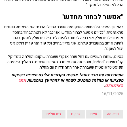
הוא לא מצליח לתפקד".
"אפשר לבחור מחדש"
בהמשך הסביר על החוויה השיקומית שעבר החייל והדגים את הצמיחה הפוסט
טראומטית: "כל יום אפשר לבחור מחדש, אני כבר לא רוצה לבחור בחוסר
אונים בילדים שלי, אני רוצה לבחור בלהיות ליד הילדים שלי, לתמוך בהם,
להיות איתם במשברים שלהם. אני עדיין בחיים וכל עוד הנר עדיין דולק אני
יכול לשקם".
בסיום, שוחחו השניים עם רחל שחר אנקרי שעברה שיקום והחלמה ב'מדיקל
קר' בשיטת 'InHeal', שהביאה את סיפורה האישי ושיתפה בתהליך הצמיחה
הפוסט טראומטית שעברה לאחר התמודדות עם מחלה.
התמודדתם עם מצב דומה? אנשים הקרובים אליכם מצויים בשיקום
אתר
מפציעה או מחלה? מוזמנים לשתף או להתייעץ באמצעות
האינטרנט
.
16/11/2025
טראומה
חיים
שיקום
בית חולים