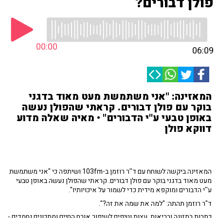
פולן דבורים?
00:00
06:09
המאזינה: "אני משתמשת מעט מאוד בדגני
בוקר עם פולן דבורים. קראתי שהפולן נעשה
באופן טבעי ע''י הדבורים" • מאיה שאלה מדוע
דווקא פולן
המאזינה ביקשה לשוחח עם ד''ר רוזמן ב-103fm ושיתפה כי "אני משתמשת
מעט מאוד בדגני בוקר עם פולן דבורים. קראתי שהפולן נעשה באופן טבעי
ע''י הדבורים ומוקפא מידית כדי לשמור על איכויותיו".
ד"ר רוזמן תהתה: "למה את שמה את זה?".
כתבות בתזונה ובריאות, עצות וטיפים לשיפור אורח החיים ומתכונים נחמדים -