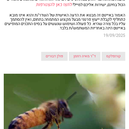
לחצו כאן להצטרפות.
הכול בחינם, ישירות אליכם למייל!
האמור באייטם זה מבטא את הדעה האישית של השדר/ת והוא אינו מובא
כתחליף לקבלת ייעוץ פרטני מבעל מקצוע המתמחה בתחום, ואין להסתמך
עליו בכל צורה שהיא. כל פעולה ושימוש שנעשים על בסיס התכנים המופיעים
באייטם הינה באחריות המשתמש/ת בלבד.
19/09/2025
קורנפלקס
ד''ר מאיה רוזמן
פולן דבורים