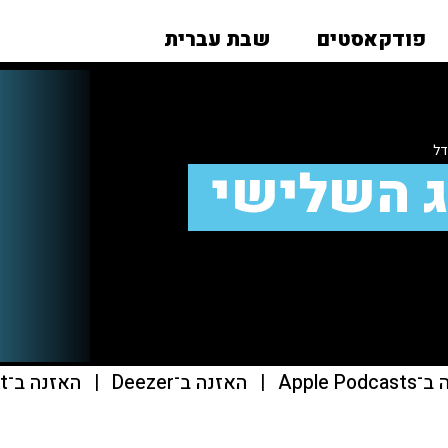
פודקאסטים
שבת עברית
דל
 השלישי
Apple Pod
|
האזנה ב־Deezer
|
האזנה ב־Podcast Addict