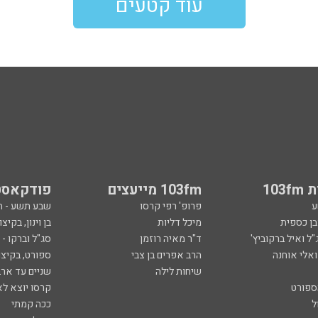
עוד קטעים
103
103fm מייעצים
פודקאסט
ע
פרופ' רפי קרסו
שבע תשע - 
ובן כספית
מיכל דליות
בן וינון, בקיצו
ל ואיל ברקוביץ'
ד"ר מאיה רוזמן
סג"ל וברקו -
ואלי אוחנה
הרב אפרים בן צבי
ספורט, בקיצו
שיחות לילה
שניים עד ארב
ספורט
קרסו יוצא לא
ל
ככה קמתי