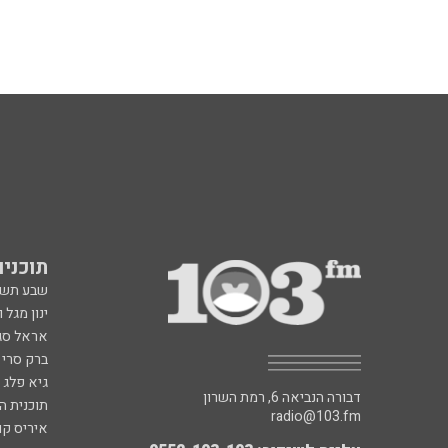
תוכניות fm
שבע תש
ינון מגל 
אראל סג"
ברק סרי 
גיא פלג
דבורה הנביאה 6, רמת השרון
תוכנית ה
radio@103.fm
איריס קו