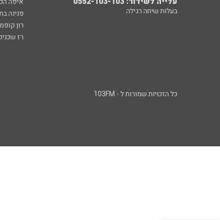
עלייה לשידור: 0552-103-103
איפה הכ
בעלות שיחה רגילה
פנינה בת
רון קופמ
רז שכניק
כל הזכויות שמורות ל - 103FM