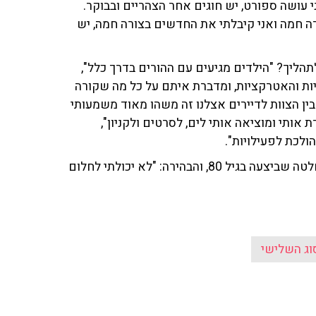
 עושה ספורט, יש חוגים אחר הצהריים ובבוקר.
ורה חמה ואני קיבלתי את החדשים בצורה חמה, יש
הליך? "הילדים מגיעים עם ההורים בדרך כלל",
ות והאטרקציות, ומדברת איתם על כל מה שקורה
ין הצוות לדיירים אצלנו זה משהו מאוד משמעותי
ותי ומוציאה אותי לים, לסרטים ולקניון",
ולכת לפעילויות".
בסיום הפרק, תיארה ציפי את תחושותיה הטובות נוכח ההחלטה שביצעה בגיל 80, והבהירה: "לא יכולתי לחלום
ג השלישי