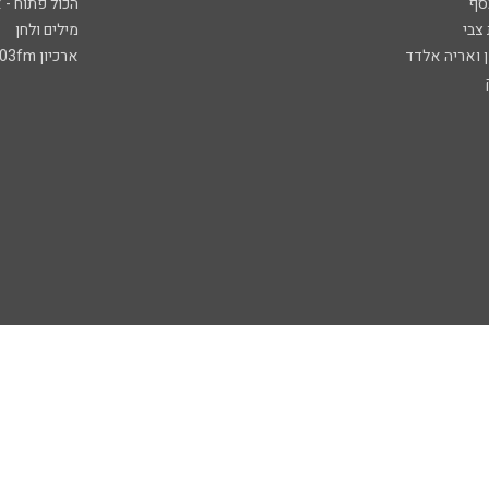
סף
הכול פתוח - א
 צבי
מילים ולחן
ן ואריה אלדד
ארכיון 103fm