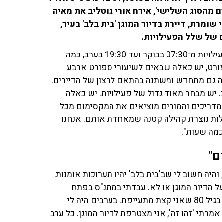
מהסוג השלישי', אירח אורי גוטליב את מאיה
שומרת, דיירת בדיור המוגן 'בית בלב' בעיר,
ם של שלל הפעילויות.
"התרבות היא החלק הקהילתי במקום", פתחה מאיה. "יש פעילויות מ־07:30 בבוקר ועד 19:30 בערב, כמה
פורט, יש כאלה שבאים לשיעורי ספורט ארבע
וזה גם מתחדש ומשתנה בהתאם לרצון של הדיירים.
 יש מבחר מאוד גדול של פעילויות. יש כאלה
ציירו בכלל בעבר. המדריכים והמורים מוציאים את המקסימום מכל
לות נוצרת קהילה קטנה שמאחדת אותם. אנחנו
כמה שעות".
ם"
י ציירת, עשיתי 25 תערוכות יחיד, והיה חשוב לי שב'בית בלב' יהיו תערוכות אומנות.
ולכת על הדיור המוגן או לא. עבדתי במתנ"ס בפתח
תקווה, הייתי מאוד פעילה, היה לי מה לעשות, אבל הרגשתי בגיל 80 שאני קצת מתעייפת. בערבים היה לי
קשה, לא היו פעילויות, הרגשתי בודדה, ואחרי שחגגו לי 80 אמרתי 'זהו זה', אני מצטרפת לדיור המוגן. כל ערב