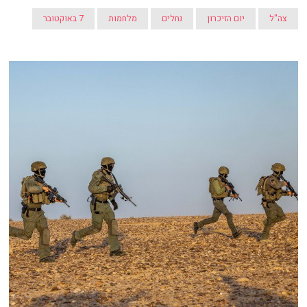
צה"ל
יום הזיכרון
נחלים
מלחמות
7 באוקטובר