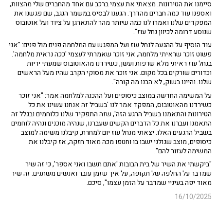
סיימנו את הטירונות. מצאתי את עצמי ברכב עם אחד מהחברים שלי מהצוות,
ואספנו עוד כמה חברים מהדרך. הגענו לבסיס במשמר הנגב, שם פגשנו את
המפקדים שלנו ואמרו לנו כמה שיותר מהר להתארגן על ציוד ועל אוטובוס
שנוסע דרומה לכיוון נחל עוז".
עוד הוסיף על ההגעה לנחל עוז ועל המפגש עם המלחמה פנים מול פנים: "אני
פשוט זוכר שראיתי מלחמה, אני זוכר שאמרתי לעצמי 'ככה נראית מלחמה'.
בנחל עוז ראיתי מלא שרפות ועשן, כשירדנו מהאוטובוס שמעתי יריות
וכדורים שורקים בכל מקום. אני זוכר את מסוקי הקרב שהיו מעל הראשים
שלנו. והיינו בשוק, לא הבנו מה קורה".
על המשימה החדשה במוצב כיסופים ועל ההכנה למלחמה אמר: "אני זוכר
כשירדנו מהאוטובוס, המפקד אמר לנו 'בשביל זה אנחנו עשינו את כל
הטירונות והתאמנו בשביל הרגע הזה', שזה התפקיד שלנו כלוחמים ובגלל זה
התאמנו ועברנו את כל הדברים הקשים שעברנו, שנהיה מוכנים ונהיה לוחמים
בשביל הרגעים האלו. יצאתי מנחל עוז יום למחרת, קיבלנו משימה למוצב
כיסופים, מוצב שגולני ישבו בו וחטפו מכה מאוד חזקה, אז קיבלנו את
המשימה לעזור להם".
"ביקשתי את השיר של בית הבובות 'אתם תשבו ואני אספר', כי זה שיר
שמדבר על החלפה של תקופה, על איך שזמן עובר ואנשים משתנים. זה שיר
מאוד יפה בעיניי שמדבר על הזמן עצמו", סיכם.
16/10/2025