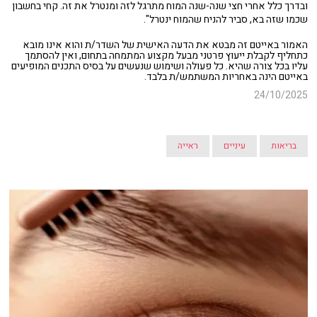
ובדרך כלל אחרי חצי שנה-שנה המוח מתרגל לזה ומנטרל את זה. קחי בחשבון
שכמו שזה בא, סביר להניח שהמוח ינטרל".
האמור באייטם זה מבטא את הדעה האישית של השדר/ת והוא אינו מובא
כתחליף לקבלת ייעוץ פרטני מבעל מקצוע המתמחה בתחום, ואין להסתמך
עליו בכל צורה שהיא. כל פעולה ושימוש שנעשים על בסיס התכנים המופיעים
באייטם הינה באחריות המשתמש/ת בלבד.
24/10/2025
בריאות
עיניים
ראייה