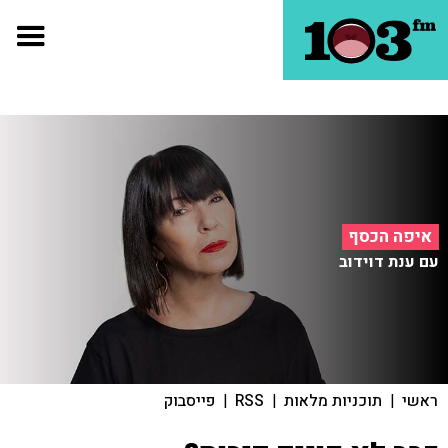
איפה הכסף
עם ענת דוידוב
ראשי
|
תוכניות מלאות
|
RSS
|
פייסבוק