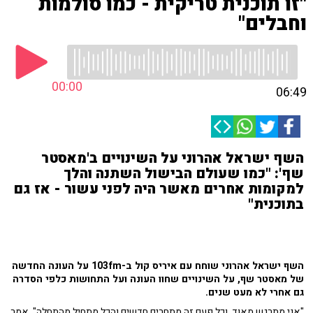
"זו תוכנית טריקית - כמו סולמות
וחבלים"
00:00
06:49
השף ישראל אהרוני על השינויים ב'מאסטר
שף': "כמו שעולם הבישול השתנה והלך
למקומות אחרים מאשר היה לפני עשור - אז גם
בתוכנית"
השף ישראל אהרוני שוחח עם איריס קול ב-103fm על העונה החדשה
של מאסטר שף, על השינויים שחוו העונה ועל התחושות כלפי הסדרה
גם אחרי לא מעט שנים.
"אני מתרגש מאוד, וכל פעם זה מתחרים חדשים והכל מתחיל מהתחלה", אמר