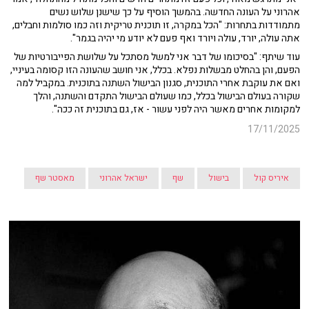
אהרוני על העונה החדשה. בהמשך הוסיף על כך שישנן שלוש נשים
מתמודדות בתחרות: "הכל במקרה, זו תוכנית טריקית וזה כמו סולמות וחבלים,
אתה עולה, יורד, עולה ויורד ואף פעם לא יודע מי יהיה בגמר".
עוד שיתף: "בסיכומו של דבר אני למשל מסתכל על שלושת הפייבורטיות של
הפעם, והן בהחלט מבשלות נפלא. בכלל, אני חושב שהעונה הזו קסומה בעיניי,
ואם את עוקבת אחרי התוכנית, סגנון הבישול השתנה בתוכנית. במקביל למה
שקורה בעולם הבישול בכלל, כמו שעולם הבישול התקדם והשתנה, והלך
למקומות אחרים מאשר היה לפני עשור - אז, גם בתוכנית זה ככה".
17/11/2025
איריס קול
בישול
שף
ישראל אהרוני
מאסטר שף