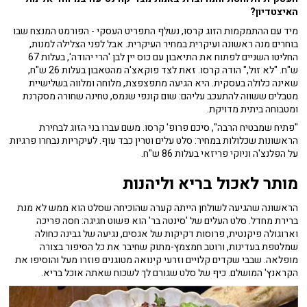
האיצטדיון?
מיד עם ההתמקמות הזוג קרסו, נשלף התפריט העסקי - הפורמט המנצח שבו
בוחרים מנה ראשונה ועיקרית במחיר העיקרית. אבל לפני הצלילה למנות,
החליטו השניים לפתוח את התיאבון עם כוס יין לבן 'הרי יהודה', בעלות 67
ש"ח. "לא זול," הודה קרסו. זאת לצד פוקאצ'ה מהטאבון בעלות 26 ש"ח,
שאינה כלולה בעסקית. היא הגיעה מתפצפצת, מלוחה ומלווה בשלישיית
מטבלים ששווה להתעכב עליהם: שום קונפי שנמס, טחינה שחורה מסקרנת
ומטבוחה ביתית מדויקת.
"פתיח שמבטיח הרבה", סיכם פרופ' קרסו. משם עברו בני הזוג לבחירת
הראשונות שכלולות במחיר: סלט עלים וטרין כבד עוף. לעיקריות נבחרו פרגיות
על הפלנצ'ה וניוקי פריזאי בעלות 86 ש"ח.
מותר לאכול בריא וליהנות
הראשונה שהגיעה לשולחן הייתה קערה שהוכיחה שסלט הוא ממש לא מנת
ברירת מחדל. סלט העלים של 'סינטה בר' הוא פשוט חגיגה: חסה פריכה
וארוגולה פיקנטית, פרוסות דקיקות של אגסים, נגיעה של גבינה כחולה
שמלטפת בעדינות, ורוטב חמצמץ-מתוק שחיבר את כל הסיפור בצורה
מופלאה. שבבי שקדים קלויים וזרעי קינואה מטוגנים פוזרו מעל והוסיפו את
הקראנץ' המושלם. כיף של סלט שגורם לך לשכוח שאתה אוכל בריא.