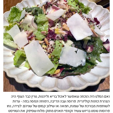
ואם הסלט היה הוכחה שאפשר לאכול בריא וליהנות, טרין כבד העוף היה
הצהרת כוונות קולינרית. פרוסה עבה ונדיבה, נימוחה ונמסה בפה - עדות
לשותפות מבורכת של שמנת, חמאה או שילוב קסום של שניהם. לצידה, נחו
פרוסות טוסט בריוש עשיר וקונפי תאנים מתוק-מלוח שסיפק את הטוויסט