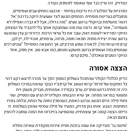
המדויק. זהו טרין כבד עוף שאסור לפספס, נקודה.
הפרגיות על הפלנצ'ה היו נדיבות במיוחד - ארבעה נתחים עבים ועסיסיים,
מתובלים בעדינות מופתית. הנתחים הוגשו לצד שעועית ירוקה בדרגת 'אל
דנטה' מושלמת וברוקולי ברוטב טעים. "מנה גדולה, אבל לא כבדה ואפילו לא
משמינה", אמר קרסו. נדמה שזו מנה שמחבקת אותך בלי להכביד על המצפון.
הניוקי הפריזאי לעומת זאת, שבר את כל שיאי הרכות. כדורוני גן עדן שהוגשו
ברוטב שהיה יצירת מופת: חמאה חומה, מרווה, ערמונים, אגוזי לוז, יין לבן,
קרם פרש ופרמז'ן. לכאורה שפע מרכיבים, אך התוצאה הסופית? "עננים רכים
שנמסים בפה ועטופים ברוטב מושקע ומנחם, כמו אבא טוב. אין ספק, אחד
הניוקי הטובים שאכלנו", סיכם קרסו.
הצצה אסורה
הדיון הכלכלי הקולני שהתנהל בשולחן הסמוך הפך עד מהרה לרעש רקע דהוי.
כל הפוקוס של פרופ' קרסו נשאב אל קרפצ'יו הבקר שהונח במרכז השולחן.
היה זה פתיח גדוש ומתריס, ערוך בקפידה אמנותית, מבריק משמן זית
ומעוטר במראה מפתה. אך שיא ההבטחה הקולינרית הגיע עם הסטייק. שני
נתחי פילה זהים הוגשו, וברגע האמת, כשהסכין נחתה על הנתח, נגלתה בפניו
החותמת: הצבע. אותו גוון מדויק, המעיד על פילה עסיסי שהוכן בשלמות. זו
הייתה הצצה קטנה אך עוצמתית, שהטמיעה בזיכרונו את המנה שחובה להזמין
בפעם הבאה.
'סינטה בר' מצדיקה את שמה בזכות חווית אירוח מוקפדת שאינה נופלת