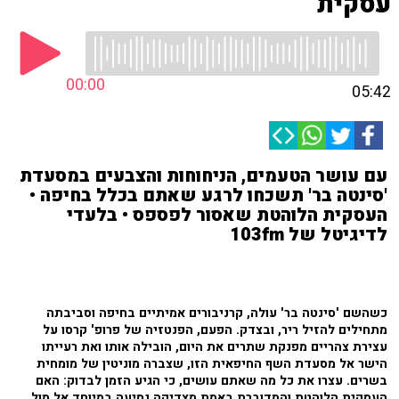
עסקית
00:00
05:42
עם עושר הטעמים, הניחוחות והצבעים במסעדת
'סינטה בר' תשכחו לרגע שאתם בכלל בחיפה •
העסקית הלוהטת שאסור לפספס • בלעדי
לדיגיטל של 103fm
כשהשם 'סינטה בר' עולה, קרניבורים אמיתיים בחיפה וסביבתה
מתחילים להזיל ריר, ובצדק. הפעם, הפנטזיה של פרופ' קרסו על
עצירת צהריים מפנקת שתרים את היום, הובילה אותו ואת רעייתו
הישר אל מסעדת השף החיפאית הזו, שצברה מוניטין של מומחית
בשרים. עצרו את כל מה שאתם עושים, כי הגיע הזמן לבדוק: האם
העסקית הלוהטת והמדוברת באמת מצדיקה נסיעה במיוחד אל מול