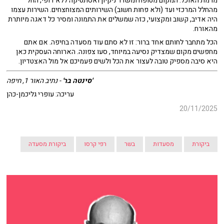
מרמת האוכל. המקום מטופח ומשדר ניקיון ואסתטיקה ללא דופי, החל
מהחלל המרכזי ועד (ולא פחות חשוב) השירותים המצוחצחים. השירות עצמו
היה אדיב, קשוב ומקצועי, כזה שמשלים את התמונה ומסיר כל דאגה מיותרת
מהאורח.
הכל מתחבר לחותם אחד ברור: זו לא סתם עוד מסעדה בחיפה. אם אתם
מחפשים מקום שמצדיק נסיעה במיוחד, סעו צפונה. הארוחה העסקית כאן
היא סיבה מספיק טובה לעצור את הכל ולשים פעמיכם אל מול האצטדיון.
'סינטה בר'
- נתיב האור 1, חיפה
עריכה: עופרי גליכמן-כהן
20/11/2025
ביקורת
מסעדות
בשר
רפי קרסו
ביקורת מסעדה