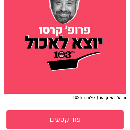
פרופ' רפי קרסו
| צילום: 103fm
עוד קטעים