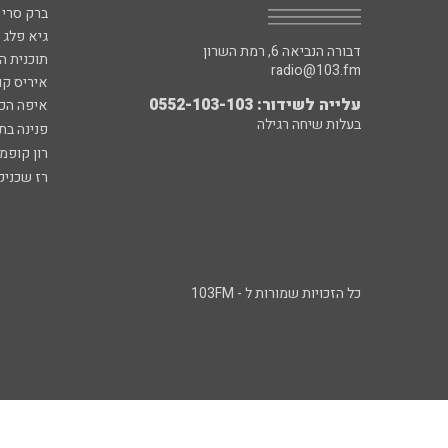
ברק סרי 
גיא פלג
דבורה הנביאה 6, רמת השרון
תוכנית ה
radio@103.fm
איריס קו
עלייה לשידור: 0552-103-103
איפה הכ
בעלות שיחה רגילה
פנינה בת
רון קופמ
רז שכניק
כל הזכויות שמורות ל - 103FM