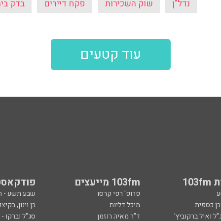
נדל"ן
שוק השכירות
פקח דיירים
בדק בי
עוד קטעים
103
103fm מייעצים
פודקאסט
ע
פרופ' רפי קרסו
שבע תשע - 
ובן כספית
מיכל דליות
בן וינון, בקיצו
ל ואיל ברקוביץ'
ד"ר מאיה רוזמן
סג"ל וברקו -