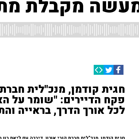
מעשה מקבלת מת
חגית קודמן, מנכ"לית חברת 
פקח הדיירים: "שומר על הא
לכל אורך הדרך, בראייה והת
חגית קודמן, מנכ"לית חברת קובי אורון, דיברה עם ליאת רון ב-103fm בנושא פקח דיירים ותפקידיו המרכזיי