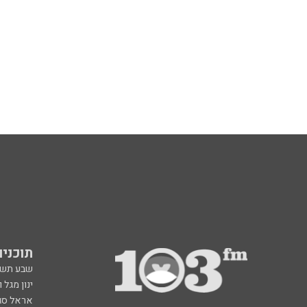
תוכניות fm
שבע תש
ינון מגל 
אראל סג"