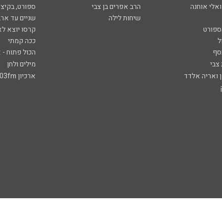
ואלי אוחנה
הרב אפרים בן צבי
ספורט, בקיצו
שיחות לילה
שניים עד ארב
ספורט
קרסו יוצא לא
ל
ככה קמתי
סף
הכול פתוח - א
 צבי
מילים ולחן
ן ואריה אלדד
ארכיון 103fm