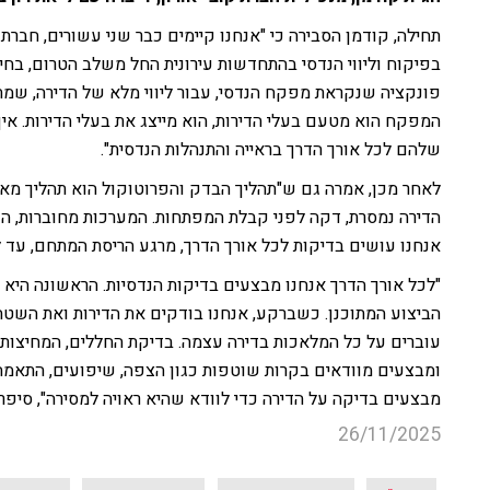
תחילה, קודמן הסבירה כי "אנחנו קיימים כבר שני עשורים, חברת ק
בפיקוח וליווי הנדסי בהתחדשות עירונית החל משלב הטרום, בחי
פונקציה שנקראת מפקח הנדסי, עבור ליווי מלא של הדירה, שמ
המפקח הוא מטעם בעלי הדירות, הוא מייצג את בעלי הדירות. אין
שלהם לכל אורך הדרך בראייה והתנהלות הנדסית".
לאחר מכן, אמרה גם ש"תהליך הבדק והפרוטוקול הוא תהליך מאו
הדירה נמסרת, דקה לפני קבלת המפתחות. המערכות מחוברות, הפ
אנחנו עושים בדיקות לכל אורך הדרך, מרגע הריסת המתחם, עד 
"לכל אורך הדרך אנחנו מבצעים בדיקות הנדסיות. הראשונה היא ב
הביצוע המתוכנן. כשברקע, אנחנו בודקים את הדירות ואת השטחי
עוברים על כל המלאכות בדירה עצמה. בדיקת החללים, המחיצות, 
ומבצעים מוודאים בקרות שוטפות כגון הצפה, שיפועים, התאמה 
מבצעים בדיקה על הדירה כדי לוודא שהיא ראויה למסירה", סיפ
26/11/2025