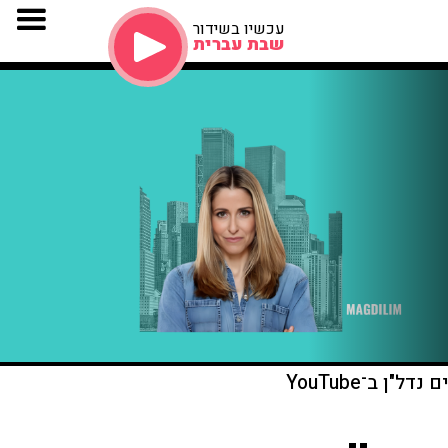
עכשיו בשידור
שבת עברית
דל"ן ב־YouTube