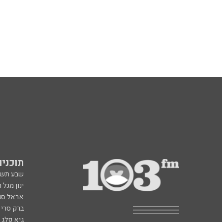
תוכניות fm
שבע תש
ינון מגל 
אראל סג"
ברק סרי 
גיא פלג