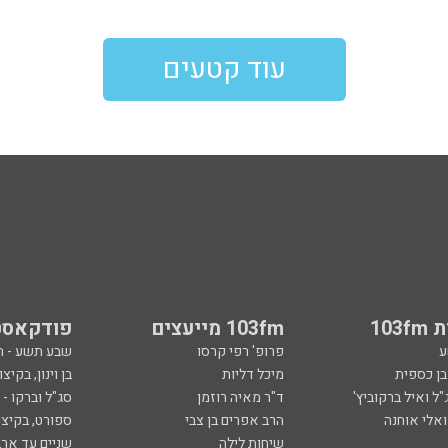
עוד קטעים
103
103fm מייעצים
פודקאסט
ע
פרופ' רפי קרסו
שבע תשע - 
ובן כספית
מיכל דליות
בן וינון, בקיצו
ל ואיל ברקוביץ'
ד"ר מאיה רוזמן
סג"ל וברקו -
ואלי אוחנה
הרב אפרים בן צבי
ספורט, בקיצו
שיחות לילה
שניים עד ארב