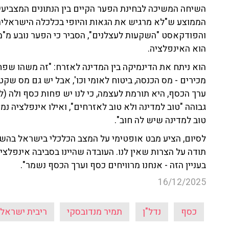
השיחה המשיכה לבחינת הפער הקיים בין הנתונים המצביעי
הממוצע ש"לא מרגיש את הגאות והיופי בכלכלה הישראלית"
והפודקאסט "השקעות לעצלנים", הסביר כי הפער נובע מ"
הוא האינפלציה.
הוא ניתח את הדינמיקה בין המדינה לאזרח: "זה משהו שפ
מכירים - מס הכנסה, ביטוח לאומי וכו', אבל יש גם מס ש
ערך הכסף, היא תורמת לעצמה, כי לנו יש פחות כסף ולה (למ
גבוהה "טוב למדינה ולא טוב לאזרחים", ואילו אינפלציה נמ
טוב למדינה שיש לה חוב".
לסיום, הציע מבט אופטימי על המצב הכלכלי בישראל בהשו
תודה על הצרות שאין לנו. העובדה שהיינו בסביבה אינפלצי
בעניין הזה - אנחנו מרוויחים כסף וערך הכסף נשמר".
16/12/2025
כסף
נדל"ן
תמיר מנדובסקי
ריבית ישראל