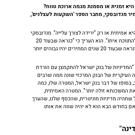
היא זמנית או מסמנת מגמה ארוכת טווח?
ר מנדובסקי, מחבר הספר 'השקעות לעצלנים',
 אמיתית או רק "ירידה לצורך עלייה". מנדובסקי
קבע כי "ירידה לצורך עלייה זה נתון סטטיסטי שאי אפשר להתווכח איתו". הוא העריך כי "כנראה שבעוד 20
שנים, הירידה התבררה כזמנית, כקצרה וכהזדמנות לקנות. כנראה שבעוד 20 שנים המחירים יהיו גבוהים יותר
: "המדיניות של בנק ישראל להתקמצן עם הורדת
טרה העיקרית של הבנק המרכזי שונה ממה שרבים
 בסופו של דבר בנק ישראל, המטרה שלו, כמה
את המשכנתא זולה יותר". המטרה האמיתית,
 שתהיה מדיניות מוניטרית, שהכסף שלנו, שהערך
 אם בחודש הבא הוא לא יהיה שווה את אותו
ינה"