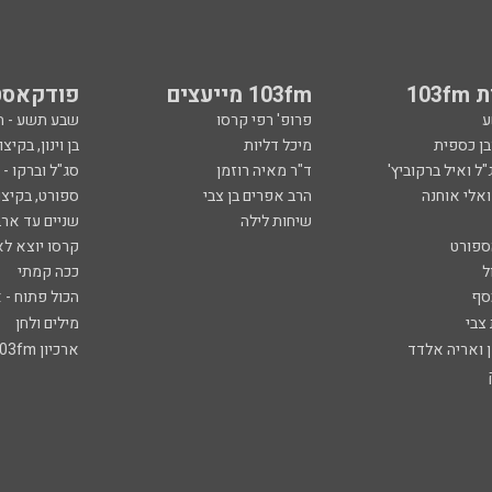
103
103fm מייעצים
פודקאסט
ע
פרופ' רפי קרסו
שבע תשע - 
ובן כספית
מיכל דליות
בן וינון, בקיצו
ל ואיל ברקוביץ'
ד"ר מאיה רוזמן
סג"ל וברקו -
ואלי אוחנה
הרב אפרים בן צבי
ספורט, בקיצו
שיחות לילה
שניים עד ארב
ספורט
קרסו יוצא לא
ל
ככה קמתי
סף
הכול פתוח - א
 צבי
מילים ולחן
ן ואריה אלדד
ארכיון 103fm