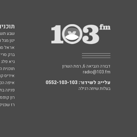
תוכניות fm
שבע תש
ינון מגל 
אראל סג"
ברק סרי 
גיא פלג
דבורה הנביאה 6, רמת השרון
תוכנית ה
radio@103.fm
איריס קו
עלייה לשידור: 0552-103-103
איפה הכ
בעלות שיחה רגילה
פנינה בת
רון קופמ
רז שכניק