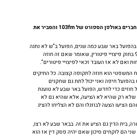
עו''ד שי אליאס, עורך דינו של מאור בוזגלו, שוחח עם החברים באולפן הספורט של 103fm והסביר את
 בהפועל באר שבע כמה שנים, הפועל ב"ש לא נתנה
לו הצעה להמשיך לשחק במועדון - פיטרו אותו. לפי סעיף 9 בחוק פיצויי פיטורין, שאומר שאם זה חוזה
ואם לא אז העובד זכאי לפיצויי פיטורים".
וח המשפטי הוא חוזה לתקופה קצובה. כל התיקים
 בהפועל חיפה ואני יכול לתת גם שחקנים
 חוזים כדי לחדש, הפועל באר שבע לא טוענת
ם שלא רק שהיא לא הציעה, אלא שהיא גם לא
ם הציעו הצעה לבוזגלו והם לא הצליחו להציג
ה, בית הדין גם הציע את זה. בבאר שבע לא רצו,
ני הם לוקחים סיכון שאם יהיה פסק דין אז הוא