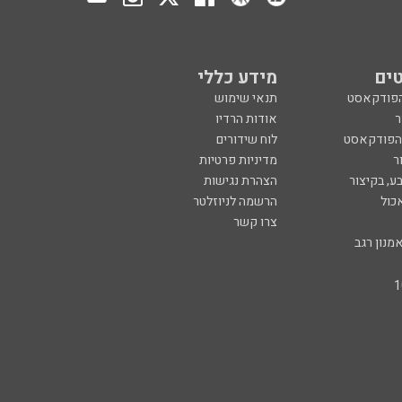
ים
מידע כללי
הפודקאסט
תנאי שימוש
ר
אודות הרדיו
 הפודקאסט
לוח שידורים
ר
מדיניות פרטיות
ע, בקיצור
הצהרת נגישות
כול
הרשמה לניוזלטר
צרו קשר
מנון רגב