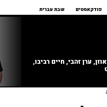
פודקאסטים
שבת עברית
זן, ערן זהבי, חיים רביבו,