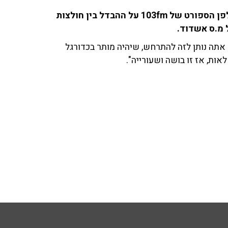
ארי שמאי, עו''ד ואיש תקשורת, שוחח עם החברים באולפן הספורט של 103fm על ההבדל בין חולצות
ל מ.ס אשדוד.
אם אתה נותן לזה להתרחש, שיהיה מותר בכדורגל
ות, אז זו בושה ושעורייה".