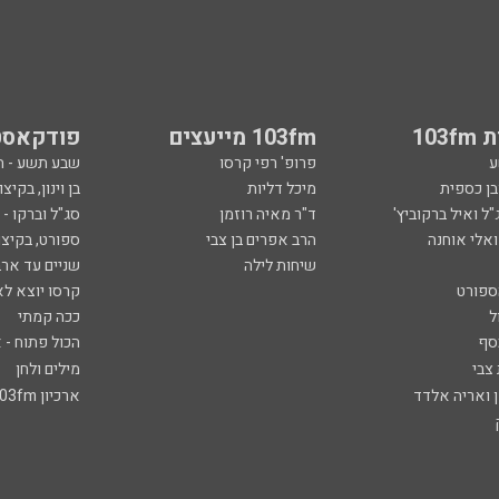
103
103fm מייעצים
פודקאסט
ע
פרופ' רפי קרסו
שבע תשע - 
ובן כספית
מיכל דליות
בן וינון, בקיצו
ל ואיל ברקוביץ'
ד"ר מאיה רוזמן
סג"ל וברקו -
ואלי אוחנה
הרב אפרים בן צבי
ספורט, בקיצו
שיחות לילה
שניים עד ארב
ספורט
קרסו יוצא לא
ל
ככה קמתי
סף
הכול פתוח - א
 צבי
מילים ולחן
ן ואריה אלדד
ארכיון 103fm