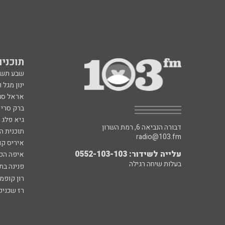
תוכניות fm
שבע תש
ינון מגל 
אראל סג"
ברק סרי 
גיא פלג
דבורה הנביאה 6, רמת השרון
תוכנית ה
radio@103.fm
איריס קו
עלייה לשידור: 0552-103-103
איפה הכ
בעלות שיחה רגילה
פנינה בת
רון קופמ
רז שכניק