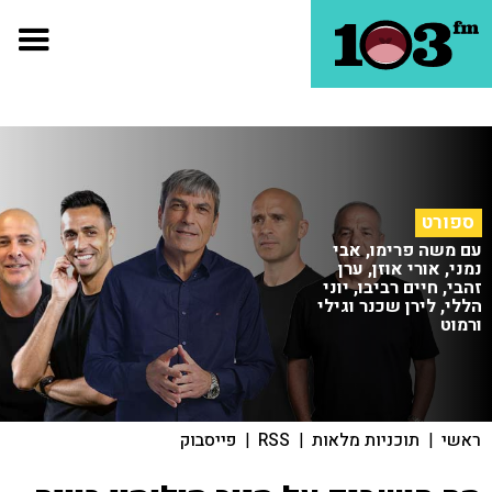
ספורט
עם משה פרימו, אבי
נמני, אורי אוזן, ערן
זהבי, חיים רביבו, יוני
הללי, לירן שכנר וגילי
ורמוט
ראשי
|
תוכניות מלאות
|
RSS
|
פייסבוק