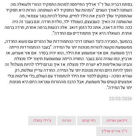
בפתח דבריה של ד''ר ארליך התייחסה למהות התפקיד ההורי ולשאלה מה
השתנה לאורך השנים: "המהות של התפקיד לא השתנתה. הורות היא תפקיד
שהתפקיד שלך להכין את הילד לחיים, שיוכל להיות בוגר עצמאי, מה
שהשתנה זה האיך. כשבעצם, כשנולד ילד, נולדת חרדה. וגם בעבר זה היה
ככה. נולדת דאגה, אתה כל הזמן דואג. אלה רגשות ברמה אחרת, חרדה ברמה
אחרת. השאלה היא איך מתמודדים עם החרדה".
בהמשך, הסבירה כיצד השתנו דרכי ההתמודדות של ההורים עם נושא החרדה,
ממשמעת נוקשה להורות מגוננת יתר על המידה: "בעבר ההתמודדות הייתה
דרך משמעת. אם אני אמשמע את הילד, הוא יהיה בסדר. אם אני אעניש, או
ארביץ, כמו שהיה נהוג בעבר. החוויה הייתה שמשמעת תיצור ילד מוצלח.
והבינו שהאלימות לא יוצרת ילד מוצלח. אז איך נגרום לילד להיות מוצלח? זה
הופך להיות היום הורות מגוננת יתר על המידה. החרדה עדיין שולטת, רק
שהיא הפכה - במקום ללמד את הילד להתמודד עם העולם, בלי אלימות ובלי
אמצעים קשים של משמעת, אבל הרבה מההורות שנראה היום היא מגוננת
יתר על המידה".
23/02/2026
דיכאון וחרדה
רפי קרסו
הורות
צ'רלי בוזגלו
ד''ר איריס ארליך