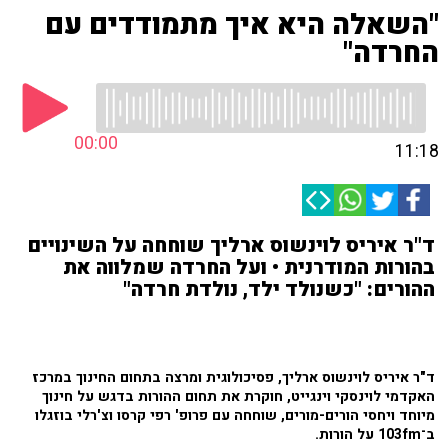
"השאלה היא איך מתמודדים עם
החרדה"
00:00
11:18
ד"ר איריס לוינשוס ארליך שוחחה על השינויים
בהורות המודרנית • ועל החרדה שמלווה את
ההורים: "כשנולד ילד, נולדת חרדה"
ד"ר
איריס לוינשוס ארליך
, פסיכולוגית ומרצה בתחום החינוך ב
מרכז
האקדמי לוינסקי וינגייט
, חוקרת את תחום ההורות בדגש על חינוך
מיוחד ויחסי הורים-מורים, שוחחה עם פרופ'
רפי קרסו
ו
צ'רלי בוזגלו
ב־
103fm
על הורות.