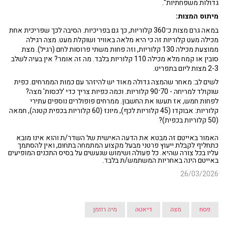
גדולות משפחתיות".
מיתוס המצות:
במאה גרם מצות כ־360 קלוריות, כך גם בפריכיות. הסיבה לכך שפריכית אחת
מכילה מעט קלוריות זה כי היא מלאה באוויר ושוקלת מעט. מצה רגילה
ממוצעת מכילה 130 קלוריות, וזה פחות משתי פרוסות לחם (רגיל). מצת
סובין או קמח מלא מכילה 110 קלוריות בלבד. מה זה אומר? אין בעיה לשלב
2-3 מצות ליום בתפריט.
לשים לב: מאחר שהמצה גדולה מאוד יש להיזהר עם כמות הממרחים. כפית
שוקולד למריחה - 70־90 קלוריות. וכמה כפיות צריך כדי 'לכסות' מצה?
לפחות חמש, אז תעשו את החשבון. ממרחים פופולרים נוספים עתירי
קלוריות: אבוקדו (45 קלוריות לכף), מיונז (60 קלוריות בכפית קטנה), חמאה
(50 קלוריות בכפית)?
האמור באייטם זה מבטא את הדעה האישית של השדר/ת והוא אינו מובא
כתחליף לקבלת ייעוץ פרטני מבעל מקצוע המתמחה בתחום, ואין להסתמך
עליו בכל צורה שהיא. כל פעולה ושימוש שנעשים על בסיס התכנים המופיעים
באייטם הינה באחריות המשתמש/ת בלבד.
26/03/2026
פסח
מצה
דיאטה
מיה רוזמן