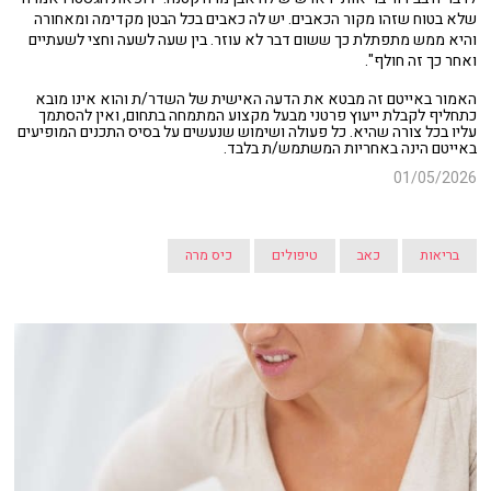
שלא בטוח שזהו מקור הכאבים. יש לה כאבים בכל הבטן מקדימה ומאחורה
והיא ממש מתפתלת כך ששום דבר לא עוזר. בין שעה לשעה וחצי לשעתיים
ואחר כך זה חולף".
האמור באייטם זה מבטא את הדעה האישית של השדר/ת והוא אינו מובא
כתחליף לקבלת ייעוץ פרטני מבעל מקצוע המתמחה בתחום, ואין להסתמך
עליו בכל צורה שהיא. כל פעולה ושימוש שנעשים על בסיס התכנים המופיעים
באייטם הינה באחריות המשתמש/ת בלבד.
01/05/2026
בריאות
כאב
טיפולים
כיס מרה