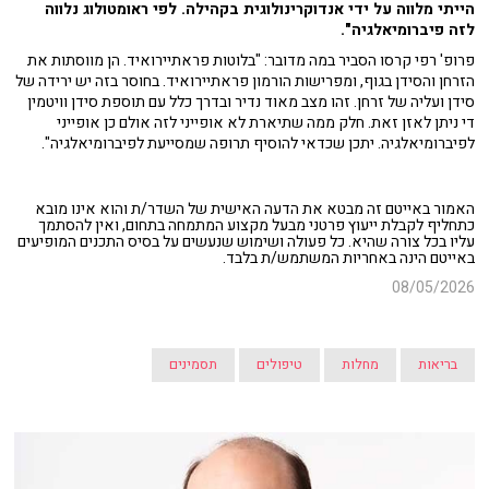
הייתי מלווה על ידי אנדוקרינולוגית בקהילה. לפי ראומטולוג נלווה
לזה פיברומיאלגיה".
פרופ' רפי קרסו הסביר במה מדובר: "בלוטות פראתיירואיד. הן מווסתות את
הזרחן והסידן בגוף, ומפרישות הורמון פראתיירואיד. בחוסר בזה יש ירידה של
סידן ועליה של זרחן. זהו מצב מאוד נדיר ובדרך כלל עם תוספת סידן וויטמין
די ניתן לאזן זאת. חלק ממה שתיארת לא אופייני לזה אולם כן אופייני
לפיברומיאלגיה. יתכן שכדאי להוסיף תרופה שמסייעת לפיברומיאלגיה".
האמור באייטם זה מבטא את הדעה האישית של השדר/ת והוא אינו מובא
כתחליף לקבלת ייעוץ פרטני מבעל מקצוע המתמחה בתחום, ואין להסתמך
עליו בכל צורה שהיא. כל פעולה ושימוש שנעשים על בסיס התכנים המופיעים
באייטם הינה באחריות המשתמש/ת בלבד.
08/05/2026
בריאות
מחלות
טיפולים
תסמינים