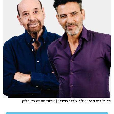
פרופ' רפי קרסו ועו"ד צ'רלי בוזגלו
| צילום: תם וינטראוב לוק