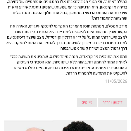
המילה "אימה", וכי הגוף מגיב למצבים אלו במנגנונים אוטומטיים של לחימה,
בריחה או קיפאון. היא הדגישה כי המשמעות שהנפש נותנת לאירוע היא זו
שיוצרת את העומס הרגשי המתמשך, גם לאחר חלוף הסכנה. ומה הכלים
שהציעה להתמודדות?
מירב אמסלם, מפתחת חוסן מהמרכז האקדמי לוינסקי-וינגייט, האירה את
הקשר שבין תחושת איום להישגים לימודיים. היא הסבירה כי המוח עובר
למצב הישרדותי המופעל על ידי אדרנלין וקורטיזול, מצב שיוצר דיסוננס עם
למידה ופוגע בריכוז ובזיכרון. לשיטתה, הדרך להחזיר את המוח לתפקוד היא
דרך נרמול המצב ויצירת קשר אנושי בטוח.
חתם את התוכנית ניר קראוזה, מנחה מיינדפולנס, שהציג את השיטה ככלי
לאימון המוח להתמקדות בהווה ללא שיפוטיות. הוא הסביר כי העיסוק
האובססיבי באיומים עתידיים פוגע באיכות החיים, והמיינדפולנס מסייע
להשקיט את התודעה ולהפחית חרדות.
11/05/2026
דיכאון וחרדה
איומים