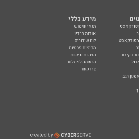
ים
מידע כללי
הפודקאסט
תנאי שימוש
ר
אודות הרדיו
 הפודקאסט
לוח שידורים
ר
מדיניות פרטיות
ע, בקיצור
הצהרת נגישות
כול
הרשמה לניוזלטר
צרו קשר
מנון רגב
created by
CYBER
SERVE