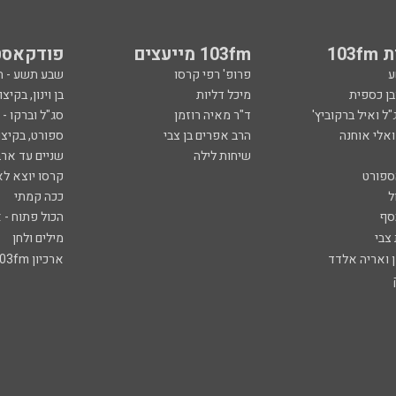
103
103fm מייעצים
פודקאסט
ע
פרופ' רפי קרסו
שבע תשע - 
ובן כספית
מיכל דליות
בן וינון, בקיצו
ל ואיל ברקוביץ'
ד"ר מאיה רוזמן
סג"ל וברקו -
ואלי אוחנה
הרב אפרים בן צבי
ספורט, בקיצו
שיחות לילה
שניים עד ארב
ספורט
קרסו יוצא לא
ל
ככה קמתי
סף
הכול פתוח - א
 צבי
מילים ולחן
ן ואריה אלדד
ארכיון 103fm