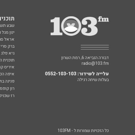
תוכניות fm
שבע תש
ינון מגל 
אראל סג"
ברק סרי 
גיא פלג
דבורה הנביאה 6, רמת השרון
תוכנית ה
radio@103.fm
איריס קו
עלייה לשידור: 0552-103-103
איפה הכ
בעלות שיחה רגילה
פנינה בת
רון קופמ
רז שכניק
כל הזכויות שמורות ל - 103FM