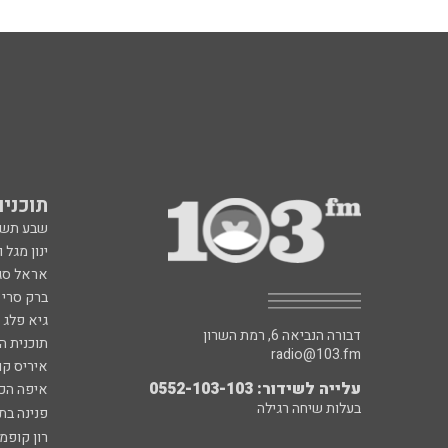
תוכניות fm
שבע תש
ינון מגל 
אראל סג"
ברק סרי 
גיא פלג
דבורה הנביאה 6, רמת השרון
תוכנית ה
radio@103.fm
איריס קו
עלייה לשידור: 0552-103-103
איפה הכ
בעלות שיחה רגילה
פנינה בת
רון קופמ