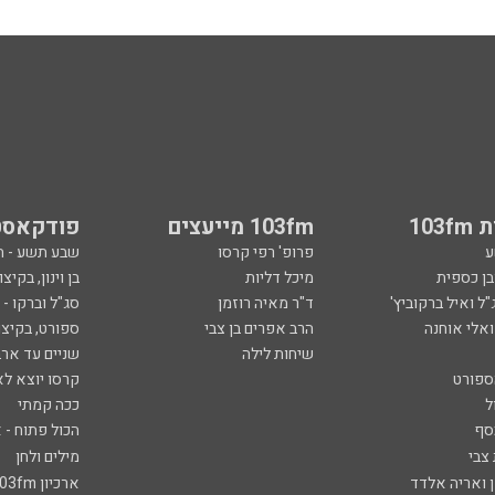
103
103fm מייעצים
פודקאסט
ע
פרופ' רפי קרסו
שבע תשע - 
ובן כספית
מיכל דליות
בן וינון, בקיצו
ל ואיל ברקוביץ'
ד"ר מאיה רוזמן
סג"ל וברקו -
ואלי אוחנה
הרב אפרים בן צבי
ספורט, בקיצו
שיחות לילה
שניים עד ארב
ספורט
קרסו יוצא לא
ל
ככה קמתי
סף
הכול פתוח - א
 צבי
מילים ולחן
ן ואריה אלדד
ארכיון 103fm