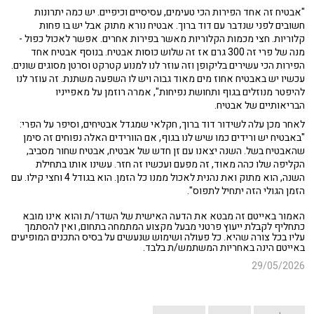
"אבטיח זה אחד הפירות הכי טעימים, עסיסיים וכיפיים. יש כמה יתרונות
חשובים לפני שנדבר עם דוד ברוך. אבטיח נורא מתוק אבל יש בו פחות
קלוריות. חצי מכמות הקלוריות מאשר בפירות אחרים. אפשר לאכול כפול -
מנה של פרי זה 300 גרם אז זה שלוש כוסות אבטיח. בנוסף אבטיח אחד
הפירות הכי עשירים בליקופן וזה עוזר לנו למנוע קטרקט וסרטן מסוגים שונים.
עכשיו יש באבטיח אחוז מים מאוד גבוה ויש לו השפעה משתנת. זה עוזר לנו
להיפטר מנוזלים בגוף ותחושת נפיחות", אמרה רוזמן על מאפייניו
הבריאותיים של אבטיח.
לאחר מכן עלה לשידור דוד ברוך, חקלאי שמגדל אבטיחים, וסיפר על הפרי:
"באבטיח יש ורידים כמו שיש לנו בגוף, אם הוורידים האלה נפוחים זה סימן
שהאבטיח בשל. השנה יצאנו עם זן חדש של אבטיח, אבטיח שחור מסביב,
הקליפה שלו כהה מאוד, זה מפעם ועכשיו זה חזר. עשינו אותו בתחילת
השנה, הוא מתוק ואת נהנית לאכול ממנו כל הזמן. הוא בגודל 4 וחצי קילו. עם
הזמן הגולי הזה יתחיל לתפוס".
האמור באייטם זה מבטא את הדעה האישית של השדר/ת והוא אינו מובא
כתחליף לקבלת ייעוץ פרטני מבעל מקצוע המתמחה בתחום, ואין להסתמך
עליו בכל צורה שהיא. כל פעולה ושימוש שנעשים על בסיס התכנים המופיעים
באייטם הינה באחריות המשתמש/ת בלבד.
29/05/2026