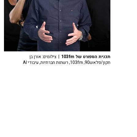
תכנית הספורט של 103fm
| צילומים: אורן בן
חקון/פלאש90, 103fm, רשתות חברתיות, עיבודי AI