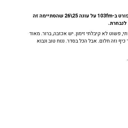
מגן בית"ר ירושלים ירדן כהן שוחח עם צוות תוכנית הספורט ב-103fm על עונה 25\26 שהסתיימה זה
 לנבחרת.
, פשוט לא קיבלתי זימון. יש אכזבה, ברור. מאוד
כיף וזה חלום. אבל הכל בסדר. ננוח טוב ונבוא