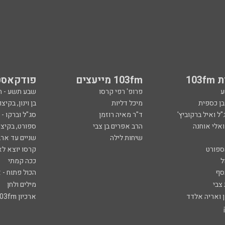
103
103fm מייעצים
פודקאסט
ע
פרופ' רפי קרסו
שבע תשע - 
ובן כספית
מיכל דליות
בן וינון, בקיצו
ל ואיל ברקוביץ'
ד"ר מאיה רוזמן
סג"ל וברקו -
ואלי אוחנה
הרב אפרים בן צבי
ספורט, בקיצו
שיחות לילה
שניים עד ארב
ספורט
קרסו יוצא לא
ל
ככה קמתי
סף
הכול פתוח - א
 צבי
מילים ולחן
ן ואריה אלדד
ארכיון 103fm