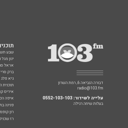
תוכניות fm
שבע תש
ינון מגל 
אראל סג"
ברק סרי 
גיא פלג
דבורה הנביאה 6, רמת השרון
תוכנית ה
radio@103.fm
איריס קו
עלייה לשידור: 0552-103-103
איפה הכ
בעלות שיחה רגילה
פנינה בת
רון קופמ
רז שכניק