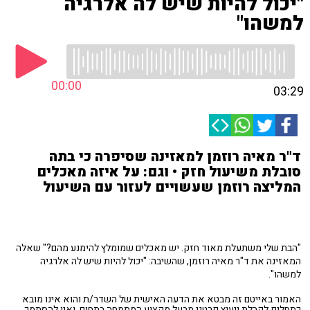
"יכול להיות שיש לה אלרגיה
למשהו"
00:00
03:29
ד"ר מאיה רוזמן למאזינה שסיפרה כי בתה
סובלת משיעול חזק • וגם: על איזה מאכלים
המליצה רוזמן שעשויים לעזור עם השיעול
"הבת שלי משתעלת מאוד חזק. יש מאכלים שמומלץ להימנע מהם?" שאלה
המאזינה את ד"ר מאיה רוזמן, שהשיבה: "יכול להיות שיש לה אלרגיה
למשהו".
האמור באייטם זה מבטא את הדעה האישית של השדר/ת והוא אינו מובא
כתחליף לקבלת ייעוץ פרטני מבעל מקצוע המתמחה בתחום, ואין להסתמך